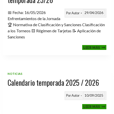
📅 Fecha: 16/05/2026
29/04/2026
Por
Autor
Enfrentamientos de la Jornada
🏆 Normativa de Clasificación y Sanciones Clasificación
a los Torneos 🟨 Régimen de Tarjetas 📝 Aplicación de
Sanciones
FASE
LEER MÁS
CLASIF
A
TORNE
TEMPO
25/26
NOTICIAS
Calendario temporada 2025 / 2026
10/09/2025
Por
Autor
CALEND
LEER MÁS
TEMPO