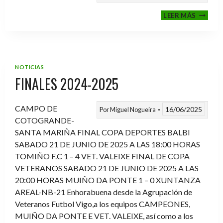
VI
LEER MÁS
MEMOR
ANTON
FERNA
PRADO
NOTICIAS
FINALES 2024-2025
CAMPO DE
16/06/2025
Por
Miguel Nogueira
COTOGRANDE-
SANTA MARIÑA FINAL COPA DEPORTES BALBI
SABADO 21 DE JUNIO DE 2025 A LAS 18:00 HORAS
TOMIÑO F.C 1 – 4 VET. VALEIXE FINAL DE COPA
VETERANOS SABADO 21 DE JUNIO DE 2025 A LAS
20:00 HORAS MUIÑO DA PONTE 1 – 0 XUNTANZA
AREAL-NB-21 Enhorabuena desde la Agrupación de
Veteranos Futbol Vigo,a los equipos CAMPEONES,
MUIÑO DA PONTE E VET. VALEIXE, así como a los