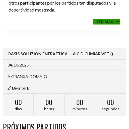
otros participantes por los partidos tan disputados y la
deportividad mostrada.
FINALE
LEER MÁS
2024-
2025
OASIS SOLUZION ENERXETICA — A.C.D.CUMIAR VET ()
04/10/2025
A GRANXA-DOMAIO
2ª División B
00
00
00
00
días
horas
minutos
segundos
PRÓXIMOS PARTIDOS