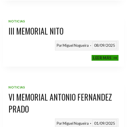
2025
/
2026
NOTICIAS
III MEMORIAL NITO
08/09/2025
Por
Miguel Nogueira
III
LEER MÁS
MEMOR
NITO
NOTICIAS
VI MEMORIAL ANTONIO FERNANDEZ
PRADO
01/09/2025
Por
Miguel Nogueira