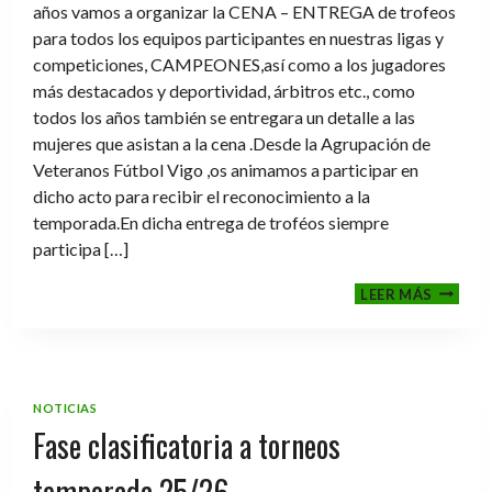
años vamos a organizar la CENA – ENTREGA de trofeos
para todos los equipos participantes en nuestras ligas y
competiciones, CAMPEONES,así como a los jugadores
más destacados y deportividad, árbitros etc., como
todos los años también se entregara un detalle a las
mujeres que asistan a la cena .Desde la Agrupación de
Veteranos Fútbol Vigo ,os animamos a participar en
dicho acto para recibir el reconocimiento a la
temporada.En dicha entrega de troféos siempre
participa […]
CENA-
LEER MÁS
ENTRE
DE
TROFE
TEMPO
2025-
NOTICIAS
2026
Fase clasificatoria a torneos
temporada 25/26