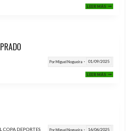
III
LEER MÁS
MEMORIAL
NITO
 PRADO
01/09/2025
Por
Miguel Nogueira
VI
LEER MÁS
MEMORIAL
ANTONIO
FERNANDEZ
PRADO
L COPA DEPORTES
16/06/2025
Por
Miguel Nogueira