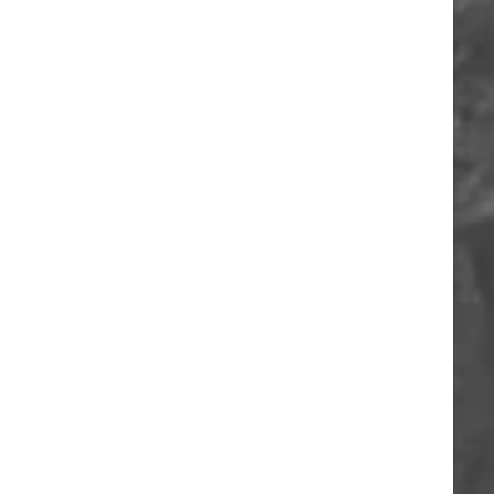
ORIA
A
O
A