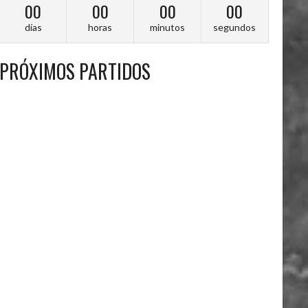
00
00
00
00
días
horas
minutos
segundos
PRÓXIMOS PARTIDOS
A