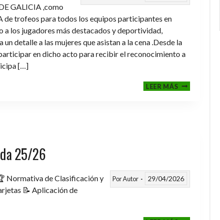
DE GALICIA ,como
de trofeos para todos los equipos participantes en
a los jugadores más destacados y deportividad,
un detalle a las mujeres que asistan a la cena .Desde la
rticipar en dicho acto para recibir el reconocimiento a
icipa […]
CENA-
LEER MÁS
ENTREGA
DE
TROFEOS
TEMPORAD
2025-
2026
rada 25/26
 Normativa de Clasificación y
29/04/2026
Por
Autor
rjetas 📝 Aplicación de
FASE