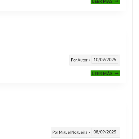
LEER MÁS
CLASIFICAT
A
TORNEOS
TEMPORAD
25/26
10/09/2025
Por
Autor
CALENDARI
LEER MÁS
TEMPORAD
2025
/
2026
08/09/2025
Por
Miguel Nogueira