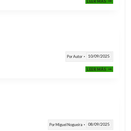
LEER MÁS
CLASIFICAT
A
TORNEOS
TEMPORAD
25/26
10/09/2025
Por
Autor
CALENDARI
LEER MÁS
TEMPORAD
2025
/
2026
08/09/2025
Por
Miguel Nogueira