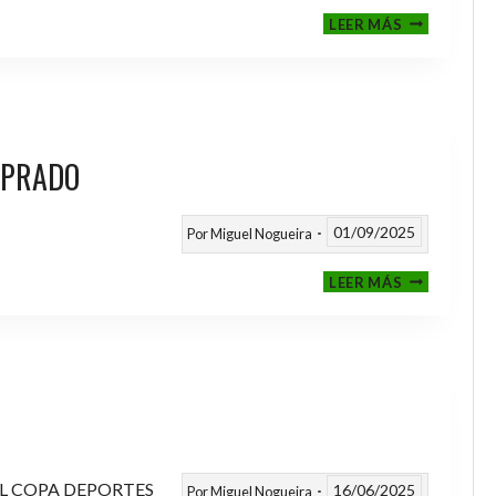
III
LEER MÁS
MEMORIAL
NITO
 PRADO
01/09/2025
Por
Miguel Nogueira
VI
LEER MÁS
MEMORIAL
ANTONIO
FERNANDEZ
PRADO
L COPA DEPORTES
16/06/2025
Por
Miguel Nogueira