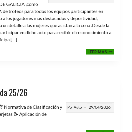
DE GALICIA ,como
de trofeos para todos los equipos participantes en
a los jugadores más destacados y deportividad,
un detalle a las mujeres que asistan a la cena .Desde la
rticipar en dicho acto para recibir el reconocimiento a
icipa […]
CENA-
LEER MÁS
ENTREGA
DE
TROFEOS
TEMPORAD
2025-
2026
rada 25/26
 Normativa de Clasificación y
29/04/2026
Por
Autor
rjetas 📝 Aplicación de
FASE