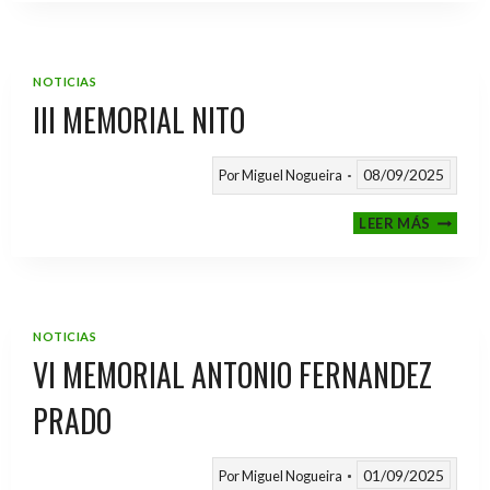
2025
/
2026
NOTICIAS
III MEMORIAL NITO
08/09/2025
Por
Miguel Nogueira
III
LEER MÁS
MEMOR
NITO
NOTICIAS
VI MEMORIAL ANTONIO FERNANDEZ
PRADO
01/09/2025
Por
Miguel Nogueira