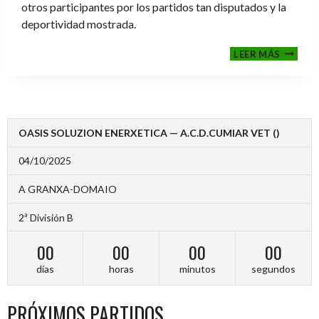
otros participantes por los partidos tan disputados y la
deportividad mostrada.
FINALE
LEER MÁS
2024-
2025
OASIS SOLUZION ENERXETICA — A.C.D.CUMIAR VET ()
04/10/2025
A GRANXA-DOMAIO
2ª División B
00
00
00
00
días
horas
minutos
segundos
PRÓXIMOS PARTIDOS