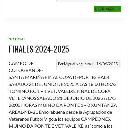
VI
LEER MÁS
MEMOR
ANTON
FERNA
PRADO
NOTICIAS
FINALES 2024-2025
CAMPO DE
16/06/2025
Por
Miguel Nogueira
COTOGRANDE-
SANTA MARIÑA FINAL COPA DEPORTES BALBI
SABADO 21 DE JUNIO DE 2025 A LAS 18:00 HORAS
TOMIÑO F.C 1 – 4 VET. VALEIXE FINAL DE COPA
VETERANOS SABADO 21 DE JUNIO DE 2025 A LAS
20:00 HORAS MUIÑO DA PONTE 1 – 0 XUNTANZA
AREAL-NB-21 Enhorabuena desde la Agrupación de
Veteranos Futbol Vigo,a los equipos CAMPEONES,
MUIÑO DA PONTE E VET. VALEIXE, así como a los