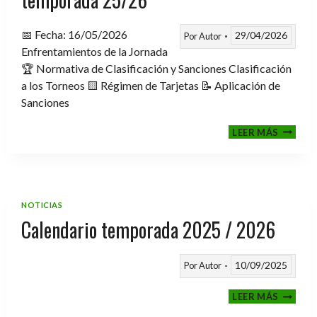
📅 Fecha: 16/05/2026
29/04/2026
Por
Autor
Enfrentamientos de la Jornada
🏆 Normativa de Clasificación y Sanciones Clasificación
a los Torneos 🟨 Régimen de Tarjetas 📝 Aplicación de
Sanciones
FASE
LEER MÁS
CLASIF
A
TORNE
TEMPO
25/26
NOTICIAS
Calendario temporada 2025 / 2026
10/09/2025
Por
Autor
CALEND
LEER MÁS
TEMPO