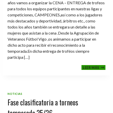
años vamos a organizar la CENA – ENTREGA de trofeos
para todos los equipos participantes en nuestras ligas y
competiciones, CAMPEONES,así como a los jugadores
más destacados y deportividad, árbitros etc., como
todos los años también se entregara un detalle a las
mujeres que asistan a la cena .Desde la Agrupación de
Veteranos Fútbol Vigo ,os animamos a participar en
dicho acto para recibir el reconocimiento a la
temporada.En dicha entrega de troféos siempre
participa […]
CENA-
LEER MÁS
ENTRE
DE
TROFE
TEMPO
2025-
NOTICIAS
2026
Fase clasificatoria a torneos
temporada 25/26