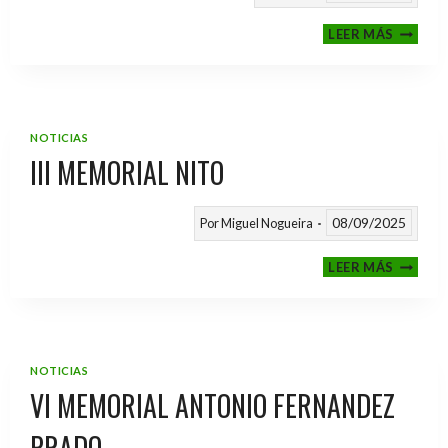
CALEND
LEER MÁS
TEMPO
2025
/
2026
NOTICIAS
III MEMORIAL NITO
08/09/2025
Por
Miguel Nogueira
III
LEER MÁS
MEMOR
NITO
NOTICIAS
VI MEMORIAL ANTONIO FERNANDEZ
PRADO