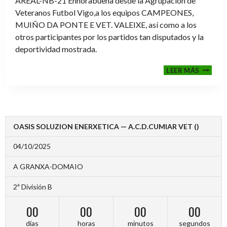
AREAL-NB-21 Enhorabuena desde la Agrupación de
Veteranos Futbol Vigo,a los equipos CAMPEONES,
MUIÑO DA PONTE E VET. VALEIXE, así como a los
otros participantes por los partidos tan disputados y la
deportividad mostrada.
FINALE
LEER MÁS
2024-
2025
OASIS SOLUZION ENERXETICA — A.C.D.CUMIAR VET ()
04/10/2025
A GRANXA-DOMAIO
2ª División B
00
00
00
00
días
horas
minutos
segundos