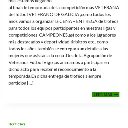
más estamos llegando
al final de temporada de la competición más VETERANA
del fútbol VETERANO DE GALICIA ,como todos los
años vamos a organizar la CENA – ENTREGA de trofeos
para todos los equipos participantes en nuestras ligas y
competiciones, CAMPEONES,así como a los jugadores
más destacados y deportividad, árbitros etc., como
todos los años también se entregara un detalle a las
mujeres que asistan a la cena .Desde la Agrupación de
Veteranos Fútbol Vigo ,os animamos a participar en
dicho acto para recibir el reconocimiento a la
temporada.En dicha entrega de troféos siempre
participa […]
CENA-
LEER MÁS
ENTRE
DE
TROFE
TEMPO
2025-
NOTICIAS
2026