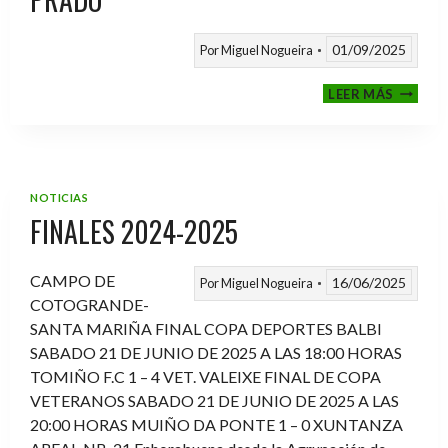
01/09/2025
Por
Miguel Nogueira
VI
LEER MÁS
MEMOR
ANTON
FERNA
PRADO
NOTICIAS
FINALES 2024-2025
CAMPO DE
16/06/2025
Por
Miguel Nogueira
COTOGRANDE-
SANTA MARIÑA FINAL COPA DEPORTES BALBI
SABADO 21 DE JUNIO DE 2025 A LAS 18:00 HORAS
TOMIÑO F.C 1 – 4 VET. VALEIXE FINAL DE COPA
VETERANOS SABADO 21 DE JUNIO DE 2025 A LAS
20:00 HORAS MUIÑO DA PONTE 1 – 0 XUNTANZA