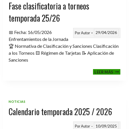
Fase clasificatoria a torneos
temporada 25/26
📅 Fecha: 16/05/2026
29/04/2026
Por
Autor
Enfrentamientos de la Jornada
🏆 Normativa de Clasificación y Sanciones Clasificación
a los Torneos 🟨 Régimen de Tarjetas 📝 Aplicación de
Sanciones
FASE
LEER MÁS
CLASIF
A
TORNE
TEMPO
25/26
NOTICIAS
Calendario temporada 2025 / 2026
10/09/2025
Por
Autor