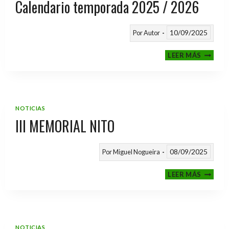
Calendario temporada 2025 / 2026
10/09/2025
Por
Autor
CALEND
LEER MÁS
TEMPO
2025
/
2026
NOTICIAS
III MEMORIAL NITO
08/09/2025
Por
Miguel Nogueira
III
LEER MÁS
MEMOR
NITO
NOTICIAS