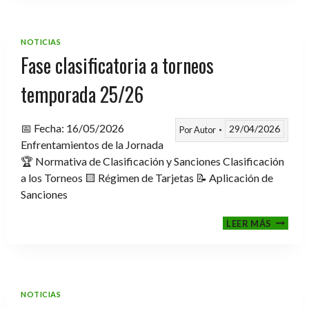
TROFE
TEMPO
2025-
NOTICIAS
2026
Fase clasificatoria a torneos
temporada 25/26
📅 Fecha: 16/05/2026
29/04/2026
Por
Autor
Enfrentamientos de la Jornada
🏆 Normativa de Clasificación y Sanciones Clasificación
a los Torneos 🟨 Régimen de Tarjetas 📝 Aplicación de
Sanciones
FASE
LEER MÁS
CLASIF
A
TORNE
TEMPO
25/26
NOTICIAS