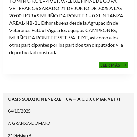
TOMIÑO F.C 1 – 4 VET. VALEIXE FINAL DE COPA
VETERANOS SABADO 21 DE JUNIO DE 2025 A LAS
20:00 HORAS MUIÑO DA PONTE 1 – 0 XUNTANZA
AREAL-NB-21 Enhorabuena desde la Agrupación de
Veteranos Futbol Vigo,a los equipos CAMPEONES,
MUIÑO DA PONTE E VET. VALEIXE, así como a los
otros participantes por los partidos tan disputados y la
deportividad mostrada.
FINALE
LEER MÁS
2024-
2025
OASIS SOLUZION ENERXETICA — A.C.D.CUMIAR VET ()
04/10/2025
A GRANXA-DOMAIO
2ª División B