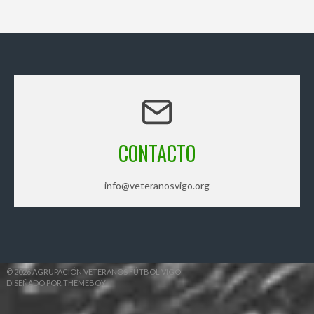
CONTACTO
info@veteranosvigo.org
© 2026 AGRUPACIÓN VETERANOS FÚTBOL VIGO
DISEÑADO POR THEMEBOY