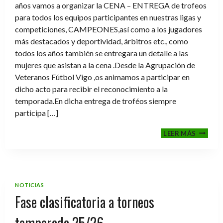
años vamos a organizar la CENA – ENTREGA de trofeos
para todos los equipos participantes en nuestras ligas y
competiciones, CAMPEONES,así como a los jugadores
más destacados y deportividad, árbitros etc., como
todos los años también se entregara un detalle a las
mujeres que asistan a la cena .Desde la Agrupación de
Veteranos Fútbol Vigo ,os animamos a participar en
dicho acto para recibir el reconocimiento a la
temporada.En dicha entrega de troféos siempre
participa […]
CENA-
LEER MÁS
ENTRE
DE
TROFE
TEMPO
2025-
NOTICIAS
2026
Fase clasificatoria a torneos
temporada 25/26