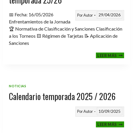
📅 Fecha: 16/05/2026
29/04/2026
Por
Autor
Enfrentamientos de la Jornada
🏆 Normativa de Clasificación y Sanciones Clasificación
a los Torneos 🟨 Régimen de Tarjetas 📝 Aplicación de
Sanciones
FASE
LEER MÁS
CLASIF
A
TORNE
TEMPO
25/26
NOTICIAS
Calendario temporada 2025 / 2026
10/09/2025
Por
Autor
CALEND
LEER MÁS
TEMPO