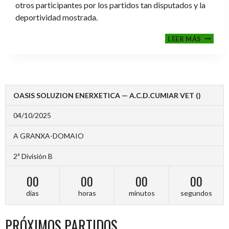
otros participantes por los partidos tan disputados y la
deportividad mostrada.
FINALE
LEER MÁS
2024-
2025
OASIS SOLUZION ENERXETICA — A.C.D.CUMIAR VET ()
04/10/2025
A GRANXA-DOMAIO
2ª División B
00
00
00
00
días
horas
minutos
segundos
PRÓXIMOS PARTIDOS