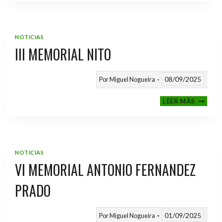
2025
/
2026
NOTICIAS
III MEMORIAL NITO
08/09/2025
Por
Miguel Nogueira
III
LEER MÁS
MEMOR
NITO
NOTICIAS
VI MEMORIAL ANTONIO FERNANDEZ
PRADO
01/09/2025
Por
Miguel Nogueira