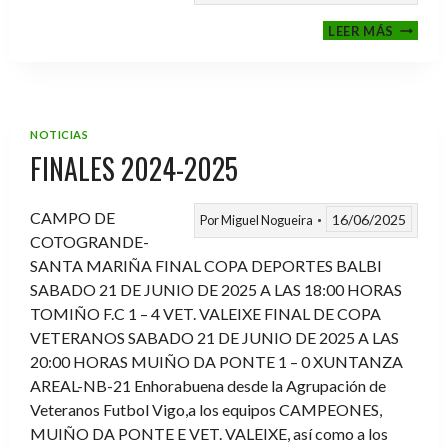
VI
LEER MÁS
MEMOR
ANTON
FERNA
PRADO
NOTICIAS
FINALES 2024-2025
CAMPO DE
16/06/2025
Por
Miguel Nogueira
COTOGRANDE-
SANTA MARIÑA FINAL COPA DEPORTES BALBI
SABADO 21 DE JUNIO DE 2025 A LAS 18:00 HORAS
TOMIÑO F.C 1 – 4 VET. VALEIXE FINAL DE COPA
VETERANOS SABADO 21 DE JUNIO DE 2025 A LAS
20:00 HORAS MUIÑO DA PONTE 1 – 0 XUNTANZA
AREAL-NB-21 Enhorabuena desde la Agrupación de
Veteranos Futbol Vigo,a los equipos CAMPEONES,
MUIÑO DA PONTE E VET. VALEIXE, así como a los