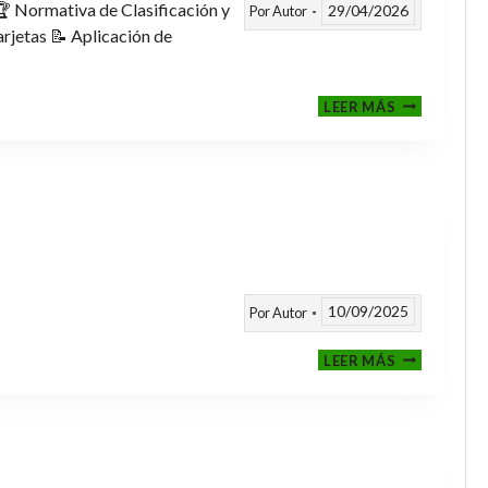
 Normativa de Clasificación y
29/04/2026
Por
Autor
rjetas 📝 Aplicación de
FASE
LEER MÁS
CLASIFICAT
A
TORNEOS
TEMPORAD
25/26
10/09/2025
Por
Autor
CALENDARI
LEER MÁS
TEMPORAD
2025
/
2026