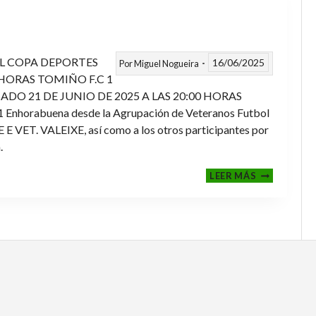
L COPA DEPORTES
16/06/2025
Por
Miguel Nogueira
 HORAS TOMIÑO F.C 1
ADO 21 DE JUNIO DE 2025 A LAS 20:00 HORAS
orabuena desde la Agrupación de Veteranos Futbol
ET. VALEIXE, así como a los otros participantes por
.
FINALES
LEER MÁS
2024-
2025