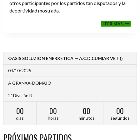
otros participantes por los partidos tan disputados y la
deportividad mostrada.
FINALE
LEER MÁS
2024-
2025
OASIS SOLUZION ENERXETICA — A.C.D.CUMIAR VET ()
04/10/2025
A GRANXA-DOMAIO
2ª División B
00
00
00
00
días
horas
minutos
segundos
PRÓXIMOS PARTIDOS