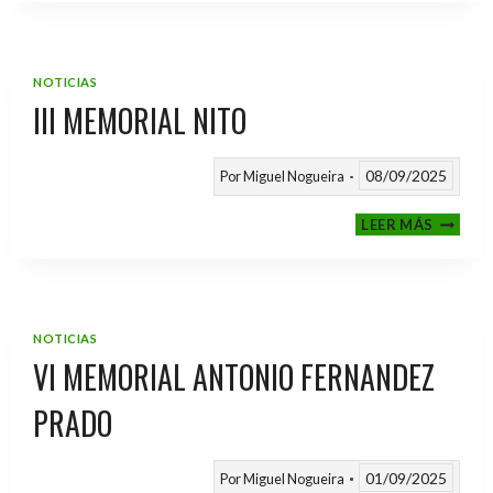
2025
/
2026
NOTICIAS
III MEMORIAL NITO
08/09/2025
Por
Miguel Nogueira
III
LEER MÁS
MEMOR
NITO
NOTICIAS
VI MEMORIAL ANTONIO FERNANDEZ
PRADO
01/09/2025
Por
Miguel Nogueira