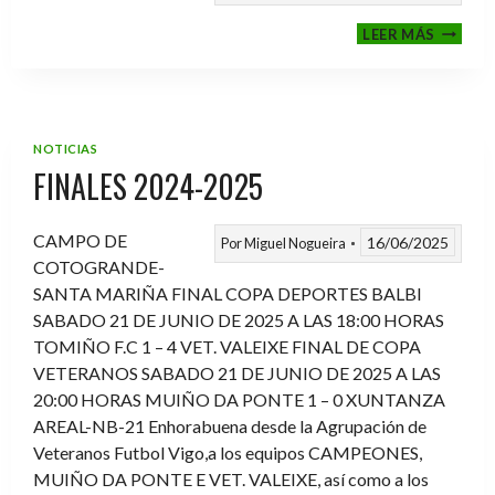
VI
LEER MÁS
MEMOR
ANTON
FERNA
PRADO
NOTICIAS
FINALES 2024-2025
CAMPO DE
16/06/2025
Por
Miguel Nogueira
COTOGRANDE-
SANTA MARIÑA FINAL COPA DEPORTES BALBI
SABADO 21 DE JUNIO DE 2025 A LAS 18:00 HORAS
TOMIÑO F.C 1 – 4 VET. VALEIXE FINAL DE COPA
VETERANOS SABADO 21 DE JUNIO DE 2025 A LAS
20:00 HORAS MUIÑO DA PONTE 1 – 0 XUNTANZA
AREAL-NB-21 Enhorabuena desde la Agrupación de
Veteranos Futbol Vigo,a los equipos CAMPEONES,
MUIÑO DA PONTE E VET. VALEIXE, así como a los