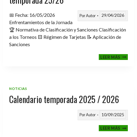
📅 Fecha: 16/05/2026
29/04/2026
Por
Autor
Enfrentamientos de la Jornada
🏆 Normativa de Clasificación y Sanciones Clasificación
a los Torneos 🟨 Régimen de Tarjetas 📝 Aplicación de
Sanciones
FASE
LEER MÁS
CLASIF
A
TORNE
TEMPO
25/26
NOTICIAS
Calendario temporada 2025 / 2026
10/09/2025
Por
Autor
CALEND
LEER MÁS
TEMPO