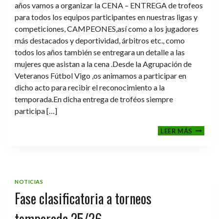
años vamos a organizar la CENA – ENTREGA de trofeos
para todos los equipos participantes en nuestras ligas y
competiciones, CAMPEONES,así como a los jugadores
más destacados y deportividad, árbitros etc., como
todos los años también se entregara un detalle a las
mujeres que asistan a la cena .Desde la Agrupación de
Veteranos Fútbol Vigo ,os animamos a participar en
dicho acto para recibir el reconocimiento a la
temporada.En dicha entrega de troféos siempre
participa […]
CENA-
LEER MÁS
ENTRE
DE
TROFE
TEMPO
2025-
NOTICIAS
2026
Fase clasificatoria a torneos
temporada 25/26