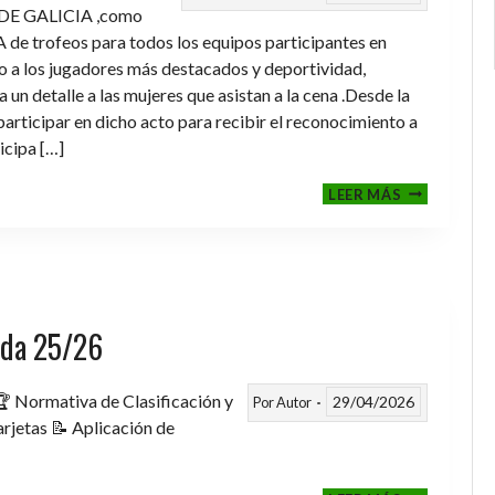
DE GALICIA ,como
de trofeos para todos los equipos participantes en
a los jugadores más destacados y deportividad,
un detalle a las mujeres que asistan a la cena .Desde la
rticipar en dicho acto para recibir el reconocimiento a
icipa […]
CENA-
LEER MÁS
ENTREGA
DE
TROFEOS
TEMPORAD
2025-
2026
rada 25/26
 Normativa de Clasificación y
29/04/2026
Por
Autor
rjetas 📝 Aplicación de
FASE