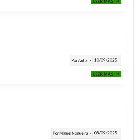
LEER MÁS
CLASIFICAT
A
TORNEOS
TEMPORAD
25/26
10/09/2025
Por
Autor
CALENDARI
LEER MÁS
TEMPORAD
2025
/
2026
08/09/2025
Por
Miguel Nogueira