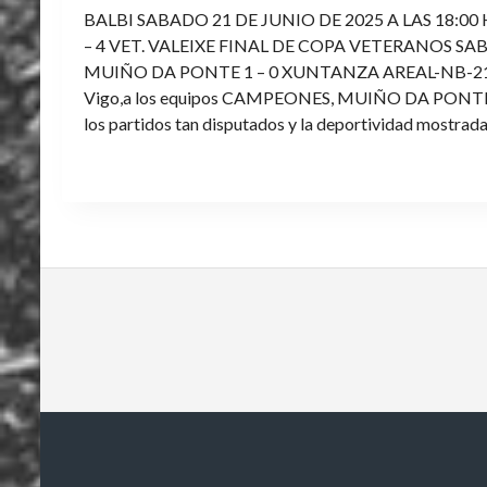
BALBI SABADO 21 DE JUNIO DE 2025 A LAS 18:00
– 4 VET. VALEIXE FINAL DE COPA VETERANOS SAB
MUIÑO DA PONTE 1 – 0 XUNTANZA AREAL-NB-21 Enh
Vigo,a los equipos CAMPEONES, MUIÑO DA PONTE E V
los partidos tan disputados y la deportividad mostrada