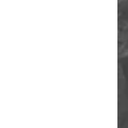
ORIA
A
O
A