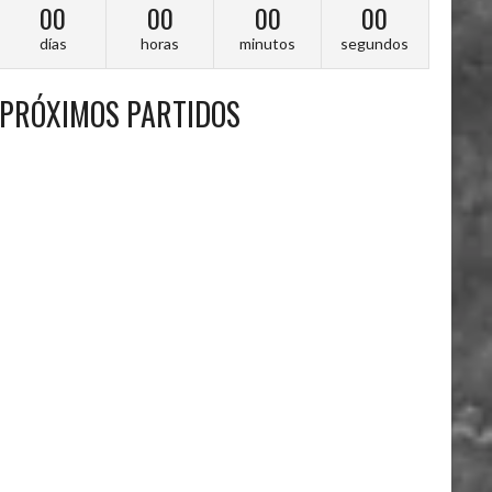
00
00
00
00
días
horas
minutos
segundos
PRÓXIMOS PARTIDOS
A