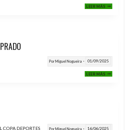
III
LEER MÁS
MEMORIAL
NITO
 PRADO
01/09/2025
Por
Miguel Nogueira
VI
LEER MÁS
MEMORIAL
ANTONIO
FERNANDEZ
PRADO
L COPA DEPORTES
16/06/2025
Por
Miguel Nogueira