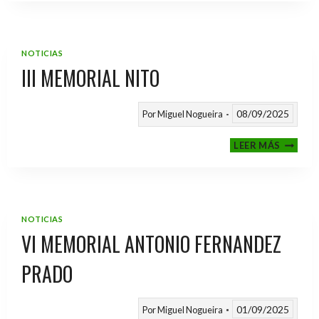
2025
/
2026
NOTICIAS
III MEMORIAL NITO
08/09/2025
Por
Miguel Nogueira
III
LEER MÁS
MEMOR
NITO
NOTICIAS
VI MEMORIAL ANTONIO FERNANDEZ
PRADO
01/09/2025
Por
Miguel Nogueira