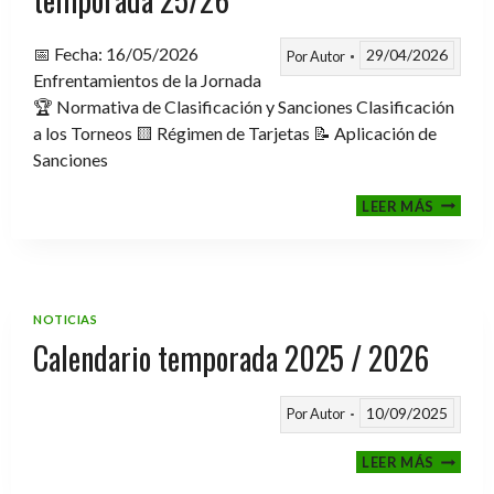
📅 Fecha: 16/05/2026
29/04/2026
Por
Autor
Enfrentamientos de la Jornada
🏆 Normativa de Clasificación y Sanciones Clasificación
a los Torneos 🟨 Régimen de Tarjetas 📝 Aplicación de
Sanciones
FASE
LEER MÁS
CLASIF
A
TORNE
TEMPO
25/26
NOTICIAS
Calendario temporada 2025 / 2026
10/09/2025
Por
Autor
CALEND
LEER MÁS
TEMPO