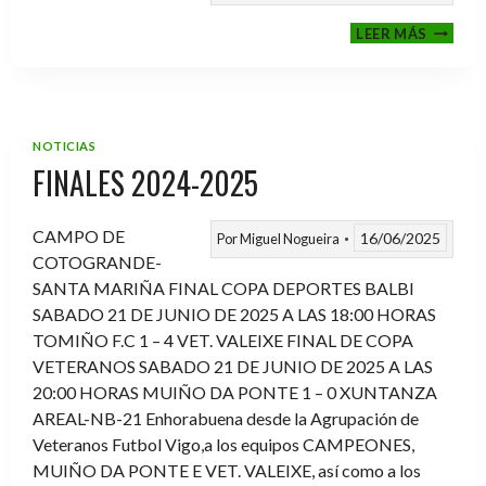
VI
LEER MÁS
MEMOR
ANTON
FERNA
PRADO
NOTICIAS
FINALES 2024-2025
CAMPO DE
16/06/2025
Por
Miguel Nogueira
COTOGRANDE-
SANTA MARIÑA FINAL COPA DEPORTES BALBI
SABADO 21 DE JUNIO DE 2025 A LAS 18:00 HORAS
TOMIÑO F.C 1 – 4 VET. VALEIXE FINAL DE COPA
VETERANOS SABADO 21 DE JUNIO DE 2025 A LAS
20:00 HORAS MUIÑO DA PONTE 1 – 0 XUNTANZA
AREAL-NB-21 Enhorabuena desde la Agrupación de
Veteranos Futbol Vigo,a los equipos CAMPEONES,
MUIÑO DA PONTE E VET. VALEIXE, así como a los