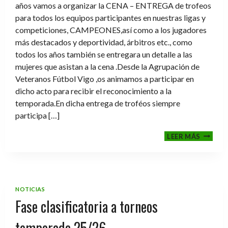
años vamos a organizar la CENA – ENTREGA de trofeos
para todos los equipos participantes en nuestras ligas y
competiciones, CAMPEONES,así como a los jugadores
más destacados y deportividad, árbitros etc., como
todos los años también se entregara un detalle a las
mujeres que asistan a la cena .Desde la Agrupación de
Veteranos Fútbol Vigo ,os animamos a participar en
dicho acto para recibir el reconocimiento a la
temporada.En dicha entrega de troféos siempre
participa […]
CENA-
LEER MÁS
ENTRE
DE
TROFE
TEMPO
2025-
NOTICIAS
2026
Fase clasificatoria a torneos
temporada 25/26