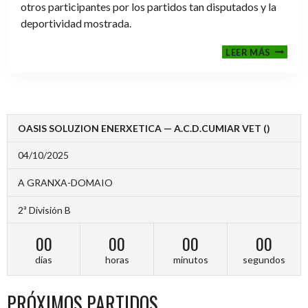
otros participantes por los partidos tan disputados y la
deportividad mostrada.
FINALE
LEER MÁS
2024-
2025
OASIS SOLUZION ENERXETICA — A.C.D.CUMIAR VET ()
04/10/2025
A GRANXA-DOMAIO
2ª División B
00
00
00
00
días
horas
minutos
segundos
PRÓXIMOS PARTIDOS