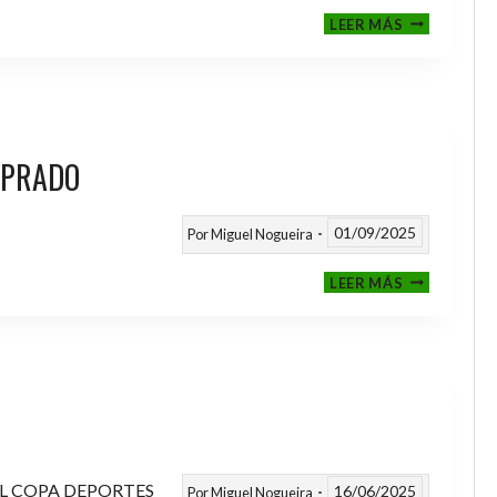
III
LEER MÁS
MEMORIAL
NITO
 PRADO
01/09/2025
Por
Miguel Nogueira
VI
LEER MÁS
MEMORIAL
ANTONIO
FERNANDEZ
PRADO
L COPA DEPORTES
16/06/2025
Por
Miguel Nogueira