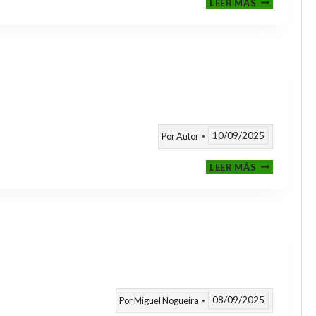
LEER MÁS
CLASIFICAT
A
TORNEOS
TEMPORAD
25/26
10/09/2025
Por
Autor
CALENDARI
LEER MÁS
TEMPORAD
2025
/
2026
08/09/2025
Por
Miguel Nogueira