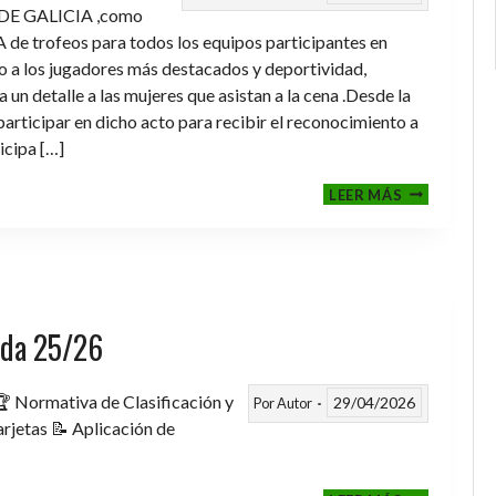
DE GALICIA ,como
de trofeos para todos los equipos participantes en
a los jugadores más destacados y deportividad,
un detalle a las mujeres que asistan a la cena .Desde la
rticipar en dicho acto para recibir el reconocimiento a
icipa […]
CENA-
LEER MÁS
ENTREGA
DE
TROFEOS
TEMPORAD
2025-
2026
rada 25/26
 Normativa de Clasificación y
29/04/2026
Por
Autor
rjetas 📝 Aplicación de
FASE