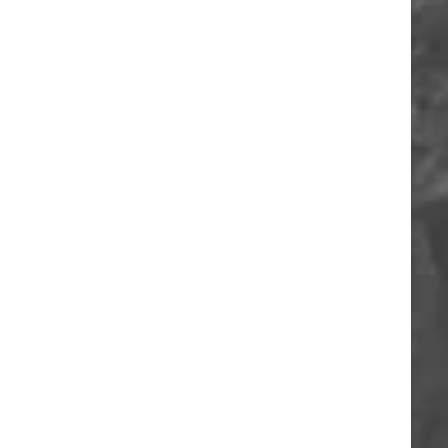
ORIA
A
O
A