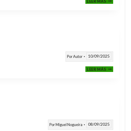
LEER MÁS
CLASIFICAT
A
TORNEOS
TEMPORAD
25/26
10/09/2025
Por
Autor
CALENDARI
LEER MÁS
TEMPORAD
2025
/
2026
08/09/2025
Por
Miguel Nogueira