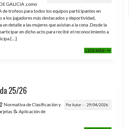
DE GALICIA ,como
de trofeos para todos los equipos participantes en
a los jugadores más destacados y deportividad,
un detalle a las mujeres que asistan a la cena .Desde la
rticipar en dicho acto para recibir el reconocimiento a
icipa […]
CENA-
LEER MÁS
ENTREGA
DE
TROFEOS
TEMPORAD
2025-
2026
rada 25/26
 Normativa de Clasificación y
29/04/2026
Por
Autor
rjetas 📝 Aplicación de
FASE