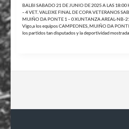
BALBI SABADO 21 DE JUNIO DE 2025 A LAS 18:00
– 4 VET. VALEIXE FINAL DE COPA VETERANOS SAB
MUIÑO DA PONTE 1 – 0 XUNTANZA AREAL-NB-21 Enh
Vigo,a los equipos CAMPEONES, MUIÑO DA PONTE E V
los partidos tan disputados y la deportividad mostrada