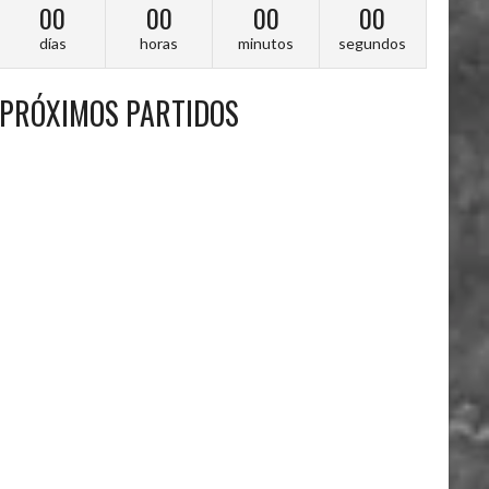
00
00
00
00
días
horas
minutos
segundos
PRÓXIMOS PARTIDOS
A