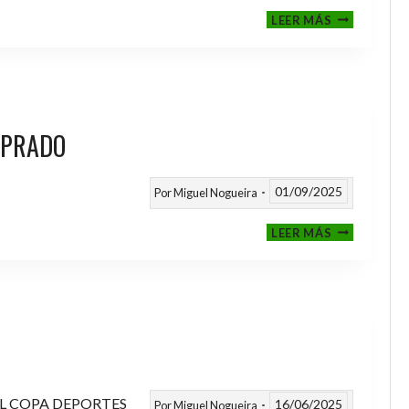
III
LEER MÁS
MEMORIAL
NITO
 PRADO
01/09/2025
Por
Miguel Nogueira
VI
LEER MÁS
MEMORIAL
ANTONIO
FERNANDEZ
PRADO
L COPA DEPORTES
16/06/2025
Por
Miguel Nogueira