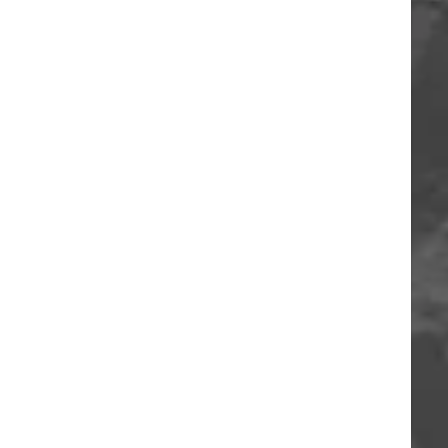
ORIA
A
O
A