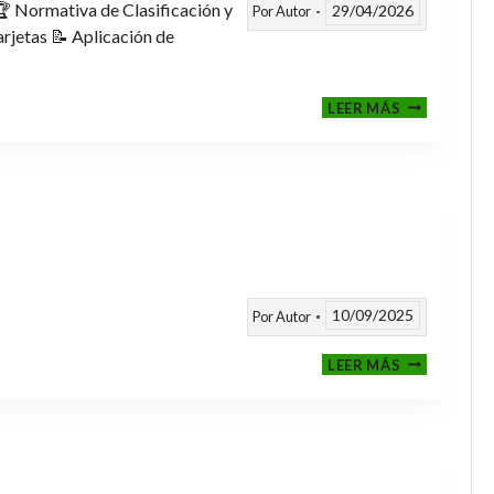
 Normativa de Clasificación y
29/04/2026
Por
Autor
rjetas 📝 Aplicación de
FASE
LEER MÁS
CLASIFICAT
A
TORNEOS
TEMPORAD
25/26
10/09/2025
Por
Autor
CALENDARI
LEER MÁS
TEMPORAD
2025
/
2026