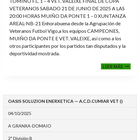
TOMIÑO F.C 1 – 4 VET. VALEIXE FINAL DE COPA
VETERANOS SABADO 21 DE JUNIO DE 2025 A LAS
20:00 HORAS MUIÑO DA PONTE 1 – 0 XUNTANZA
AREAL-NB-21 Enhorabuena desde la Agrupación de
Veteranos Futbol Vigo,a los equipos CAMPEONES,
MUIÑO DA PONTE E VET. VALEIXE, así como a los
otros participantes por los partidos tan disputados y la
deportividad mostrada.
FINALE
LEER MÁS
2024-
2025
OASIS SOLUZION ENERXETICA — A.C.D.CUMIAR VET ()
04/10/2025
A GRANXA-DOMAIO
2ª División B