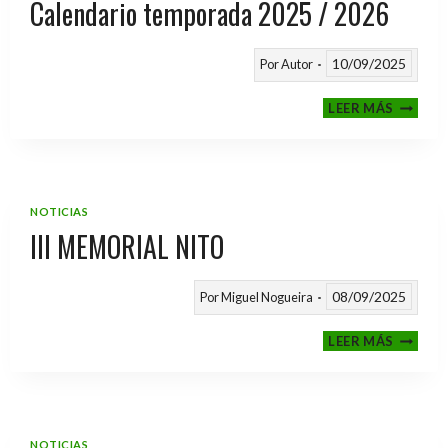
Calendario temporada 2025 / 2026
10/09/2025
Por
Autor
CALEND
LEER MÁS
TEMPO
2025
/
2026
NOTICIAS
III MEMORIAL NITO
08/09/2025
Por
Miguel Nogueira
III
LEER MÁS
MEMOR
NITO
NOTICIAS