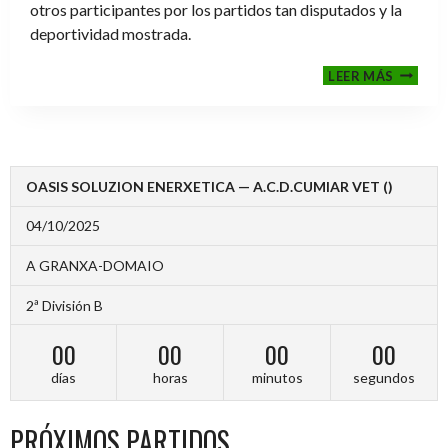
otros participantes por los partidos tan disputados y la
deportividad mostrada.
FINALE
LEER MÁS
2024-
2025
OASIS SOLUZION ENERXETICA — A.C.D.CUMIAR VET ()
04/10/2025
A GRANXA-DOMAIO
2ª División B
00
00
00
00
días
horas
minutos
segundos
PRÓXIMOS PARTIDOS