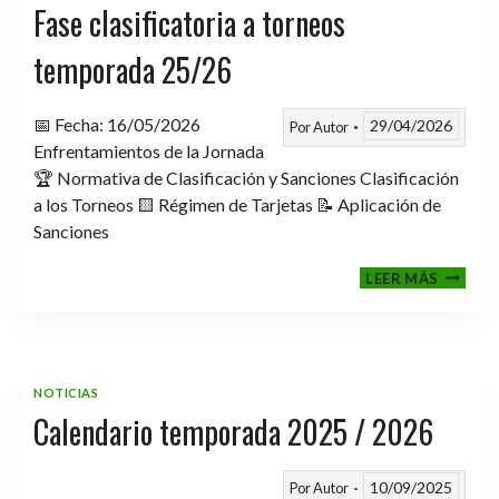
Fase clasificatoria a torneos
temporada 25/26
📅 Fecha: 16/05/2026
29/04/2026
Por
Autor
Enfrentamientos de la Jornada
🏆 Normativa de Clasificación y Sanciones Clasificación
a los Torneos 🟨 Régimen de Tarjetas 📝 Aplicación de
Sanciones
FASE
LEER MÁS
CLASIF
A
TORNE
TEMPO
25/26
NOTICIAS
Calendario temporada 2025 / 2026
10/09/2025
Por
Autor