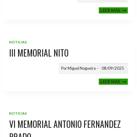
CALEND
LEER MÁS
TEMPO
2025
/
2026
NOTICIAS
III MEMORIAL NITO
08/09/2025
Por
Miguel Nogueira
III
LEER MÁS
MEMOR
NITO
NOTICIAS
VI MEMORIAL ANTONIO FERNANDEZ
PRADO