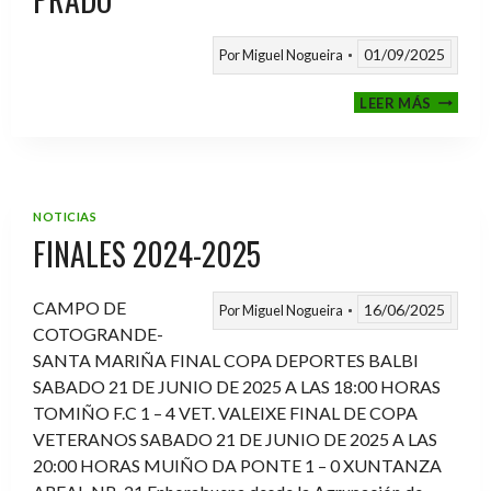
01/09/2025
Por
Miguel Nogueira
VI
LEER MÁS
MEMOR
ANTON
FERNA
PRADO
NOTICIAS
FINALES 2024-2025
CAMPO DE
16/06/2025
Por
Miguel Nogueira
COTOGRANDE-
SANTA MARIÑA FINAL COPA DEPORTES BALBI
SABADO 21 DE JUNIO DE 2025 A LAS 18:00 HORAS
TOMIÑO F.C 1 – 4 VET. VALEIXE FINAL DE COPA
VETERANOS SABADO 21 DE JUNIO DE 2025 A LAS
20:00 HORAS MUIÑO DA PONTE 1 – 0 XUNTANZA