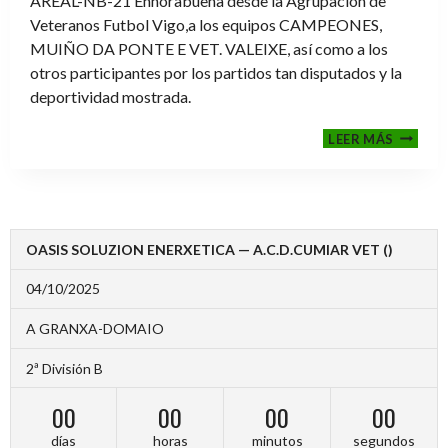
AREAL-NB-21 Enhorabuena desde la Agrupación de
Veteranos Futbol Vigo,a los equipos CAMPEONES,
MUIÑO DA PONTE E VET. VALEIXE, así como a los
otros participantes por los partidos tan disputados y la
deportividad mostrada.
FINALE
LEER MÁS
2024-
2025
OASIS SOLUZION ENERXETICA — A.C.D.CUMIAR VET ()
04/10/2025
A GRANXA-DOMAIO
2ª División B
00
00
00
00
días
horas
minutos
segundos