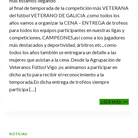
más estamos llegando
al final de temporada de la competición más VETERANA
del fútbol VETERANO DE GALICIA ,como todos los
años vamos a organizar la CENA – ENTREGA de trofeos
para todos los equipos participantes en nuestras ligas y
competiciones, CAMPEONES,así como a los jugadores
más destacados y deportividad, árbitros etc., como
todos los años también se entregara un detalle a las
mujeres que asistan a la cena .Desde la Agrupación de
Veteranos Fútbol Vigo ,os animamos a participar en
dicho acto para recibir el reconocimiento a la
temporada.En dicha entrega de troféos siempre
participa […]
CENA-
LEER MÁS
ENTRE
DE
TROFE
TEMPO
2025-
NOTICIAS
2026