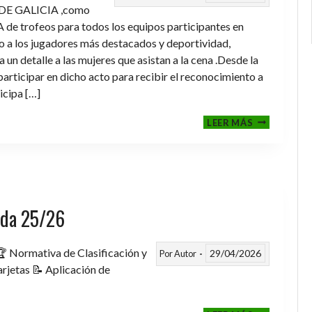
DE GALICIA ,como
de trofeos para todos los equipos participantes en
a los jugadores más destacados y deportividad,
un detalle a las mujeres que asistan a la cena .Desde la
rticipar en dicho acto para recibir el reconocimiento a
icipa […]
CENA-
LEER MÁS
ENTREGA
DE
TROFEOS
TEMPORAD
2025-
2026
rada 25/26
 Normativa de Clasificación y
29/04/2026
Por
Autor
rjetas 📝 Aplicación de
FASE