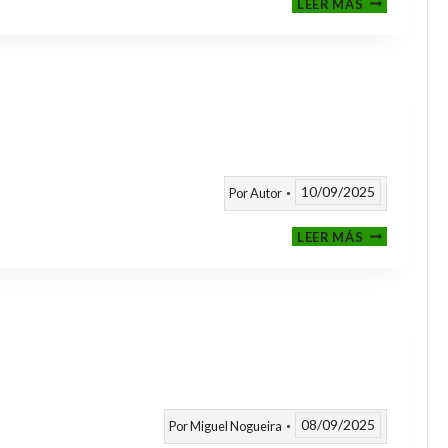
LEER MÁS
CLASIFICAT
A
TORNEOS
TEMPORAD
25/26
10/09/2025
Por
Autor
CALENDARI
LEER MÁS
TEMPORAD
2025
/
2026
08/09/2025
Por
Miguel Nogueira