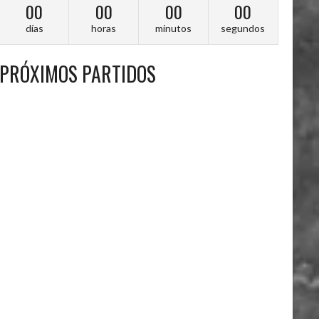
00
00
00
00
días
horas
minutos
segundos
PRÓXIMOS PARTIDOS
A