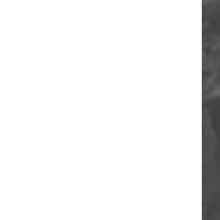
ORIA
A
O
A