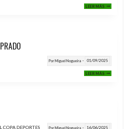
III
LEER MÁS
MEMORIAL
NITO
 PRADO
01/09/2025
Por
Miguel Nogueira
VI
LEER MÁS
MEMORIAL
ANTONIO
FERNANDEZ
PRADO
L COPA DEPORTES
16/06/2025
Por
Miguel Nogueira