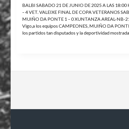
BALBI SABADO 21 DE JUNIO DE 2025 A LAS 18:00
– 4 VET. VALEIXE FINAL DE COPA VETERANOS SAB
MUIÑO DA PONTE 1 – 0 XUNTANZA AREAL-NB-21 Enh
Vigo,a los equipos CAMPEONES, MUIÑO DA PONTE E V
los partidos tan disputados y la deportividad mostrada