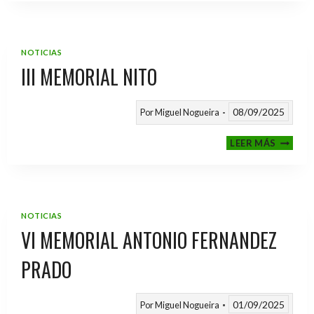
2025
/
2026
NOTICIAS
III MEMORIAL NITO
08/09/2025
Por
Miguel Nogueira
III
LEER MÁS
MEMOR
NITO
NOTICIAS
VI MEMORIAL ANTONIO FERNANDEZ
PRADO
01/09/2025
Por
Miguel Nogueira