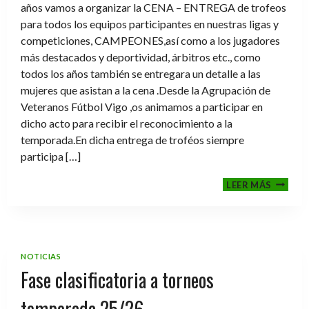
años vamos a organizar la CENA – ENTREGA de trofeos
para todos los equipos participantes en nuestras ligas y
competiciones, CAMPEONES,así como a los jugadores
más destacados y deportividad, árbitros etc., como
todos los años también se entregara un detalle a las
mujeres que asistan a la cena .Desde la Agrupación de
Veteranos Fútbol Vigo ,os animamos a participar en
dicho acto para recibir el reconocimiento a la
temporada.En dicha entrega de troféos siempre
participa […]
CENA-
LEER MÁS
ENTRE
DE
TROFE
TEMPO
2025-
NOTICIAS
2026
Fase clasificatoria a torneos
temporada 25/26