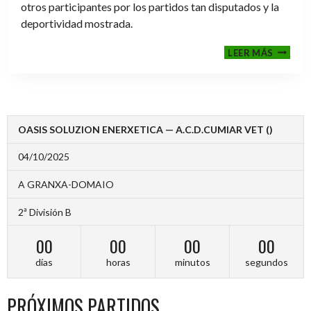
otros participantes por los partidos tan disputados y la
deportividad mostrada.
FINALE
LEER MÁS
2024-
2025
OASIS SOLUZION ENERXETICA — A.C.D.CUMIAR VET ()
04/10/2025
A GRANXA-DOMAIO
2ª División B
00
00
00
00
días
horas
minutos
segundos
PRÓXIMOS PARTIDOS