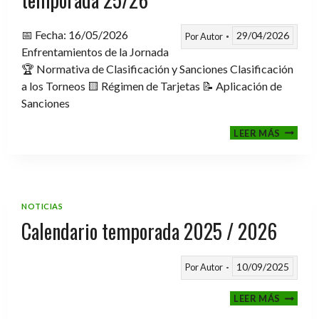
📅 Fecha: 16/05/2026
29/04/2026
Por
Autor
Enfrentamientos de la Jornada
🏆 Normativa de Clasificación y Sanciones Clasificación
a los Torneos 🟨 Régimen de Tarjetas 📝 Aplicación de
Sanciones
FASE
LEER MÁS
CLASIF
A
TORNE
TEMPO
25/26
NOTICIAS
Calendario temporada 2025 / 2026
10/09/2025
Por
Autor
CALEND
LEER MÁS
TEMPO