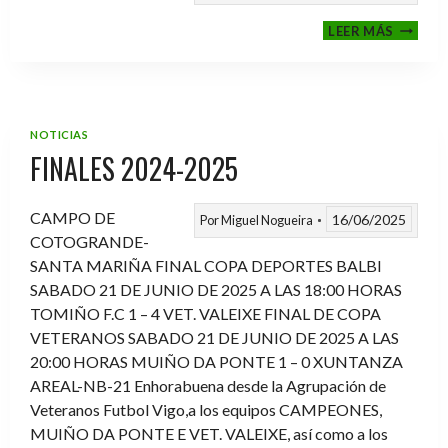
VI
LEER MÁS
MEMOR
ANTON
FERNA
PRADO
NOTICIAS
FINALES 2024-2025
CAMPO DE
16/06/2025
Por
Miguel Nogueira
COTOGRANDE-
SANTA MARIÑA FINAL COPA DEPORTES BALBI
SABADO 21 DE JUNIO DE 2025 A LAS 18:00 HORAS
TOMIÑO F.C 1 – 4 VET. VALEIXE FINAL DE COPA
VETERANOS SABADO 21 DE JUNIO DE 2025 A LAS
20:00 HORAS MUIÑO DA PONTE 1 – 0 XUNTANZA
AREAL-NB-21 Enhorabuena desde la Agrupación de
Veteranos Futbol Vigo,a los equipos CAMPEONES,
MUIÑO DA PONTE E VET. VALEIXE, así como a los