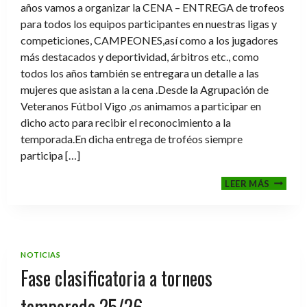
años vamos a organizar la CENA – ENTREGA de trofeos
para todos los equipos participantes en nuestras ligas y
competiciones, CAMPEONES,así como a los jugadores
más destacados y deportividad, árbitros etc., como
todos los años también se entregara un detalle a las
mujeres que asistan a la cena .Desde la Agrupación de
Veteranos Fútbol Vigo ,os animamos a participar en
dicho acto para recibir el reconocimiento a la
temporada.En dicha entrega de troféos siempre
participa […]
CENA-
LEER MÁS
ENTRE
DE
TROFE
TEMPO
2025-
NOTICIAS
2026
Fase clasificatoria a torneos
temporada 25/26