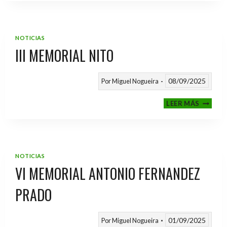
2025
/
2026
NOTICIAS
III MEMORIAL NITO
08/09/2025
Por
Miguel Nogueira
III
LEER MÁS
MEMOR
NITO
NOTICIAS
VI MEMORIAL ANTONIO FERNANDEZ
PRADO
01/09/2025
Por
Miguel Nogueira