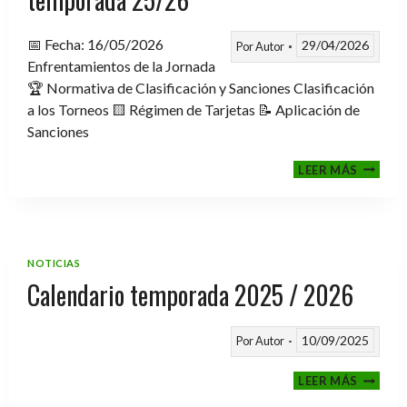
📅 Fecha: 16/05/2026
29/04/2026
Por
Autor
Enfrentamientos de la Jornada
🏆 Normativa de Clasificación y Sanciones Clasificación
a los Torneos 🟨 Régimen de Tarjetas 📝 Aplicación de
Sanciones
FASE
LEER MÁS
CLASIF
A
TORNE
TEMPO
25/26
NOTICIAS
Calendario temporada 2025 / 2026
10/09/2025
Por
Autor
CALEND
LEER MÁS
TEMPO