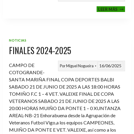
VI
LEER MÁS
MEMOR
ANTON
FERNA
PRADO
NOTICIAS
FINALES 2024-2025
CAMPO DE
16/06/2025
Por
Miguel Nogueira
COTOGRANDE-
SANTA MARIÑA FINAL COPA DEPORTES BALBI
SABADO 21 DE JUNIO DE 2025 A LAS 18:00 HORAS
TOMIÑO F.C 1 – 4 VET. VALEIXE FINAL DE COPA
VETERANOS SABADO 21 DE JUNIO DE 2025 A LAS
20:00 HORAS MUIÑO DA PONTE 1 – 0 XUNTANZA
AREAL-NB-21 Enhorabuena desde la Agrupación de
Veteranos Futbol Vigo,a los equipos CAMPEONES,
MUIÑO DA PONTE E VET. VALEIXE, así como a los