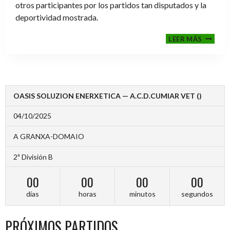
otros participantes por los partidos tan disputados y la
deportividad mostrada.
FINALE
LEER MÁS
2024-
2025
OASIS SOLUZION ENERXETICA — A.C.D.CUMIAR VET ()
04/10/2025
A GRANXA-DOMAIO
2ª División B
00
00
00
00
días
horas
minutos
segundos
PRÓXIMOS PARTIDOS