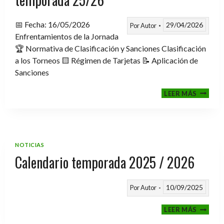
📅 Fecha: 16/05/2026
29/04/2026
Por
Autor
Enfrentamientos de la Jornada
🏆 Normativa de Clasificación y Sanciones Clasificación
a los Torneos 🟨 Régimen de Tarjetas 📝 Aplicación de
Sanciones
FASE
LEER MÁS
CLASIF
A
TORNE
TEMPO
25/26
NOTICIAS
Calendario temporada 2025 / 2026
10/09/2025
Por
Autor
CALEND
LEER MÁS
TEMPO