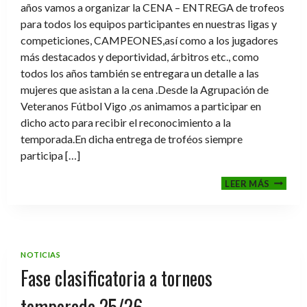
años vamos a organizar la CENA – ENTREGA de trofeos
para todos los equipos participantes en nuestras ligas y
competiciones, CAMPEONES,así como a los jugadores
más destacados y deportividad, árbitros etc., como
todos los años también se entregara un detalle a las
mujeres que asistan a la cena .Desde la Agrupación de
Veteranos Fútbol Vigo ,os animamos a participar en
dicho acto para recibir el reconocimiento a la
temporada.En dicha entrega de troféos siempre
participa […]
CENA-
LEER MÁS
ENTRE
DE
TROFE
TEMPO
2025-
NOTICIAS
2026
Fase clasificatoria a torneos
temporada 25/26