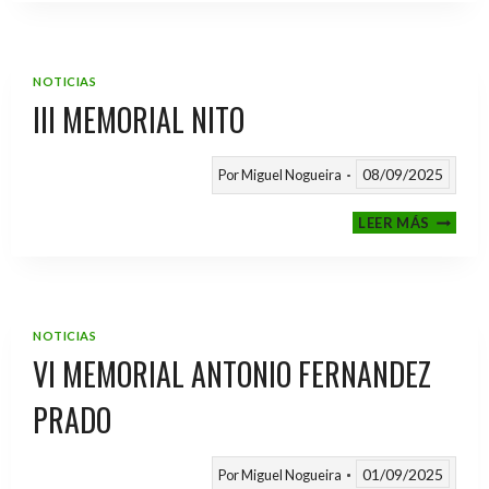
2025
/
2026
NOTICIAS
III MEMORIAL NITO
08/09/2025
Por
Miguel Nogueira
III
LEER MÁS
MEMOR
NITO
NOTICIAS
VI MEMORIAL ANTONIO FERNANDEZ
PRADO
01/09/2025
Por
Miguel Nogueira