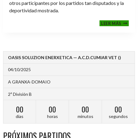
otros participantes por los partidos tan disputados y la
deportividad mostrada.
FINALE
LEER MÁS
2024-
2025
OASIS SOLUZION ENERXETICA — A.C.D.CUMIAR VET ()
04/10/2025
A GRANXA-DOMAIO
2ª División B
00
00
00
00
días
horas
minutos
segundos
PRÓXIMOS PARTIDOS