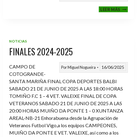
VI
LEER MÁS
MEMOR
ANTON
FERNA
PRADO
NOTICIAS
FINALES 2024-2025
CAMPO DE
16/06/2025
Por
Miguel Nogueira
COTOGRANDE-
SANTA MARIÑA FINAL COPA DEPORTES BALBI
SABADO 21 DE JUNIO DE 2025 A LAS 18:00 HORAS
TOMIÑO F.C 1 – 4 VET. VALEIXE FINAL DE COPA
VETERANOS SABADO 21 DE JUNIO DE 2025 A LAS
20:00 HORAS MUIÑO DA PONTE 1 – 0 XUNTANZA
AREAL-NB-21 Enhorabuena desde la Agrupación de
Veteranos Futbol Vigo,a los equipos CAMPEONES,
MUIÑO DA PONTE E VET. VALEIXE, así como a los