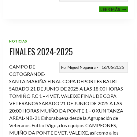
VI
LEER MÁS
MEMOR
ANTON
FERNA
PRADO
NOTICIAS
FINALES 2024-2025
CAMPO DE
16/06/2025
Por
Miguel Nogueira
COTOGRANDE-
SANTA MARIÑA FINAL COPA DEPORTES BALBI
SABADO 21 DE JUNIO DE 2025 A LAS 18:00 HORAS
TOMIÑO F.C 1 – 4 VET. VALEIXE FINAL DE COPA
VETERANOS SABADO 21 DE JUNIO DE 2025 A LAS
20:00 HORAS MUIÑO DA PONTE 1 – 0 XUNTANZA
AREAL-NB-21 Enhorabuena desde la Agrupación de
Veteranos Futbol Vigo,a los equipos CAMPEONES,
MUIÑO DA PONTE E VET. VALEIXE, así como a los