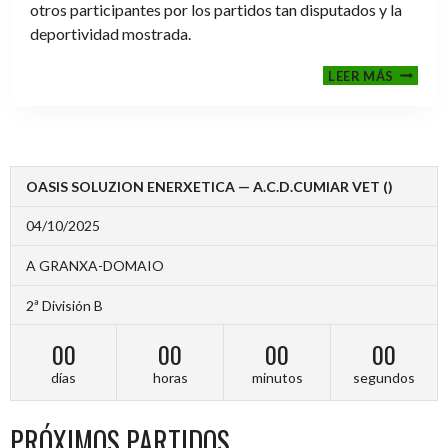
otros participantes por los partidos tan disputados y la
deportividad mostrada.
FINALE
LEER MÁS
2024-
2025
OASIS SOLUZION ENERXETICA — A.C.D.CUMIAR VET ()
04/10/2025
A GRANXA-DOMAIO
2ª División B
00
00
00
00
días
horas
minutos
segundos
PRÓXIMOS PARTIDOS