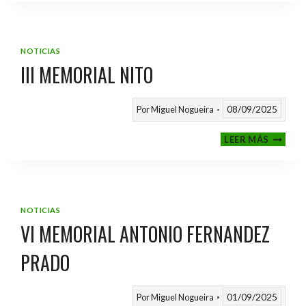
2025
/
2026
NOTICIAS
III MEMORIAL NITO
08/09/2025
Por
Miguel Nogueira
III
LEER MÁS
MEMOR
NITO
NOTICIAS
VI MEMORIAL ANTONIO FERNANDEZ
PRADO
01/09/2025
Por
Miguel Nogueira