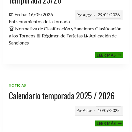
📅 Fecha: 16/05/2026
29/04/2026
Por
Autor
Enfrentamientos de la Jornada
🏆 Normativa de Clasificación y Sanciones Clasificación
a los Torneos 🟨 Régimen de Tarjetas 📝 Aplicación de
Sanciones
FASE
LEER MÁS
CLASIF
A
TORNE
TEMPO
25/26
NOTICIAS
Calendario temporada 2025 / 2026
10/09/2025
Por
Autor
CALEND
LEER MÁS
TEMPO