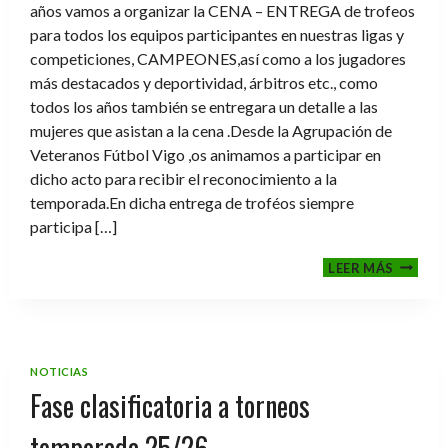
años vamos a organizar la CENA – ENTREGA de trofeos
para todos los equipos participantes en nuestras ligas y
competiciones, CAMPEONES,así como a los jugadores
más destacados y deportividad, árbitros etc., como
todos los años también se entregara un detalle a las
mujeres que asistan a la cena .Desde la Agrupación de
Veteranos Fútbol Vigo ,os animamos a participar en
dicho acto para recibir el reconocimiento a la
temporada.En dicha entrega de troféos siempre
participa […]
CENA-
LEER MÁS
ENTRE
DE
TROFE
TEMPO
2025-
NOTICIAS
2026
Fase clasificatoria a torneos
temporada 25/26