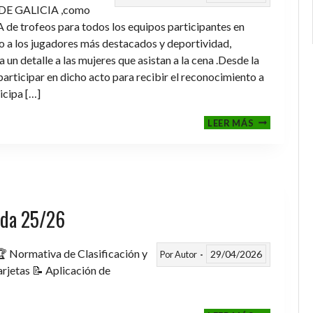
DE GALICIA ,como
de trofeos para todos los equipos participantes en
a los jugadores más destacados y deportividad,
un detalle a las mujeres que asistan a la cena .Desde la
rticipar en dicho acto para recibir el reconocimiento a
icipa […]
CENA-
LEER MÁS
ENTREGA
DE
TROFEOS
TEMPORAD
2025-
2026
rada 25/26
 Normativa de Clasificación y
29/04/2026
Por
Autor
rjetas 📝 Aplicación de
FASE