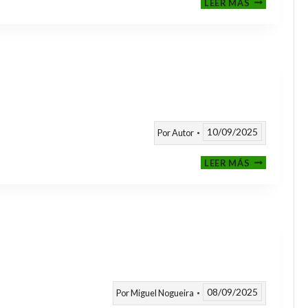
LEER MÁS
CLASIFICAT
A
TORNEOS
TEMPORAD
25/26
10/09/2025
Por
Autor
CALENDARI
LEER MÁS
TEMPORAD
2025
/
2026
08/09/2025
Por
Miguel Nogueira