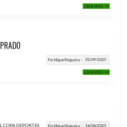
III
LEER MÁS
MEMORIAL
NITO
 PRADO
01/09/2025
Por
Miguel Nogueira
VI
LEER MÁS
MEMORIAL
ANTONIO
FERNANDEZ
PRADO
L COPA DEPORTES
16/06/2025
Por
Miguel Nogueira