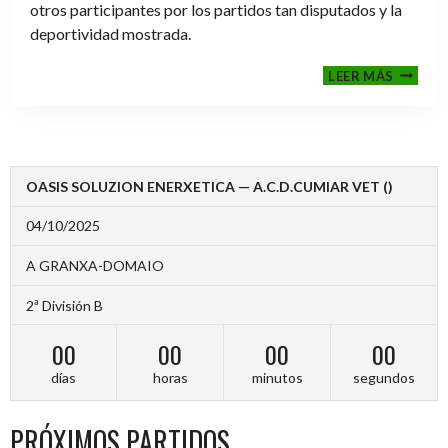
otros participantes por los partidos tan disputados y la
deportividad mostrada.
FINALE
LEER MÁS
2024-
2025
OASIS SOLUZION ENERXETICA — A.C.D.CUMIAR VET ()
04/10/2025
A GRANXA-DOMAIO
2ª División B
00
00
00
00
días
horas
minutos
segundos
PRÓXIMOS PARTIDOS