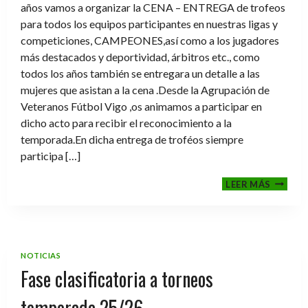
años vamos a organizar la CENA – ENTREGA de trofeos
para todos los equipos participantes en nuestras ligas y
competiciones, CAMPEONES,así como a los jugadores
más destacados y deportividad, árbitros etc., como
todos los años también se entregara un detalle a las
mujeres que asistan a la cena .Desde la Agrupación de
Veteranos Fútbol Vigo ,os animamos a participar en
dicho acto para recibir el reconocimiento a la
temporada.En dicha entrega de troféos siempre
participa […]
CENA-
LEER MÁS
ENTRE
DE
TROFE
TEMPO
2025-
NOTICIAS
2026
Fase clasificatoria a torneos
temporada 25/26