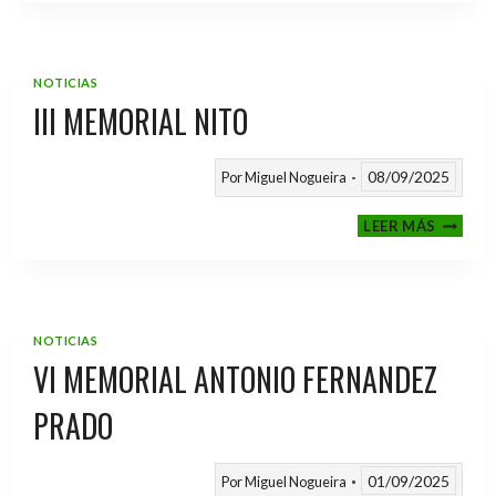
2025
/
2026
NOTICIAS
III MEMORIAL NITO
08/09/2025
Por
Miguel Nogueira
III
LEER MÁS
MEMOR
NITO
NOTICIAS
VI MEMORIAL ANTONIO FERNANDEZ
PRADO
01/09/2025
Por
Miguel Nogueira