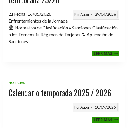
📅 Fecha: 16/05/2026
29/04/2026
Por
Autor
Enfrentamientos de la Jornada
🏆 Normativa de Clasificación y Sanciones Clasificación
a los Torneos 🟨 Régimen de Tarjetas 📝 Aplicación de
Sanciones
FASE
LEER MÁS
CLASIF
A
TORNE
TEMPO
25/26
NOTICIAS
Calendario temporada 2025 / 2026
10/09/2025
Por
Autor
CALEND
LEER MÁS
TEMPO