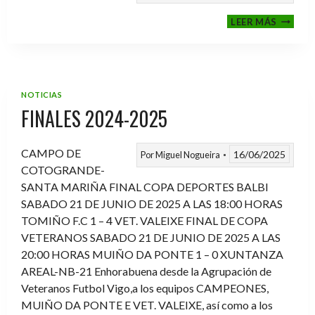
VI
LEER MÁS
MEMOR
ANTON
FERNA
PRADO
NOTICIAS
FINALES 2024-2025
CAMPO DE
16/06/2025
Por
Miguel Nogueira
COTOGRANDE-
SANTA MARIÑA FINAL COPA DEPORTES BALBI
SABADO 21 DE JUNIO DE 2025 A LAS 18:00 HORAS
TOMIÑO F.C 1 – 4 VET. VALEIXE FINAL DE COPA
VETERANOS SABADO 21 DE JUNIO DE 2025 A LAS
20:00 HORAS MUIÑO DA PONTE 1 – 0 XUNTANZA
AREAL-NB-21 Enhorabuena desde la Agrupación de
Veteranos Futbol Vigo,a los equipos CAMPEONES,
MUIÑO DA PONTE E VET. VALEIXE, así como a los