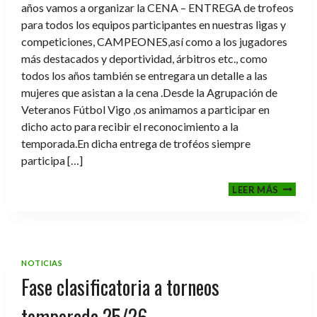
años vamos a organizar la CENA – ENTREGA de trofeos
para todos los equipos participantes en nuestras ligas y
competiciones, CAMPEONES,así como a los jugadores
más destacados y deportividad, árbitros etc., como
todos los años también se entregara un detalle a las
mujeres que asistan a la cena .Desde la Agrupación de
Veteranos Fútbol Vigo ,os animamos a participar en
dicho acto para recibir el reconocimiento a la
temporada.En dicha entrega de troféos siempre
participa […]
CENA-
LEER MÁS
ENTRE
DE
TROFE
TEMPO
2025-
NOTICIAS
2026
Fase clasificatoria a torneos
temporada 25/26