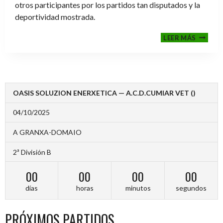
otros participantes por los partidos tan disputados y la
deportividad mostrada.
FINALE
LEER MÁS
2024-
2025
OASIS SOLUZION ENERXETICA — A.C.D.CUMIAR VET ()
04/10/2025
A GRANXA-DOMAIO
2ª División B
00
00
00
00
días
horas
minutos
segundos
PRÓXIMOS PARTIDOS