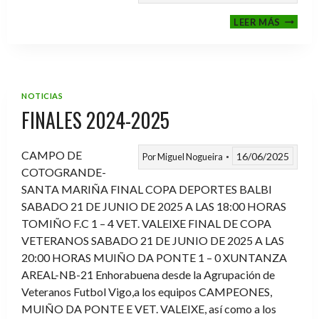
VI
LEER MÁS
MEMOR
ANTON
FERNA
PRADO
NOTICIAS
FINALES 2024-2025
CAMPO DE
16/06/2025
Por
Miguel Nogueira
COTOGRANDE-
SANTA MARIÑA FINAL COPA DEPORTES BALBI
SABADO 21 DE JUNIO DE 2025 A LAS 18:00 HORAS
TOMIÑO F.C 1 – 4 VET. VALEIXE FINAL DE COPA
VETERANOS SABADO 21 DE JUNIO DE 2025 A LAS
20:00 HORAS MUIÑO DA PONTE 1 – 0 XUNTANZA
AREAL-NB-21 Enhorabuena desde la Agrupación de
Veteranos Futbol Vigo,a los equipos CAMPEONES,
MUIÑO DA PONTE E VET. VALEIXE, así como a los