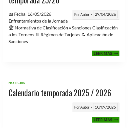
📅 Fecha: 16/05/2026
29/04/2026
Por
Autor
Enfrentamientos de la Jornada
🏆 Normativa de Clasificación y Sanciones Clasificación
a los Torneos 🟨 Régimen de Tarjetas 📝 Aplicación de
Sanciones
FASE
LEER MÁS
CLASIF
A
TORNE
TEMPO
25/26
NOTICIAS
Calendario temporada 2025 / 2026
10/09/2025
Por
Autor
CALEND
LEER MÁS
TEMPO