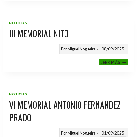
2025
/
2026
NOTICIAS
III MEMORIAL NITO
08/09/2025
Por
Miguel Nogueira
III
LEER MÁS
MEMOR
NITO
NOTICIAS
VI MEMORIAL ANTONIO FERNANDEZ
PRADO
01/09/2025
Por
Miguel Nogueira