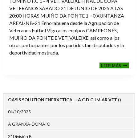
TOMIÑO F.C 1 – 4 VET. VALEIXE FINAL DE COPA
VETERANOS SABADO 21 DE JUNIO DE 2025 A LAS
20:00 HORAS MUIÑO DA PONTE 1 – 0 XUNTANZA
AREAL-NB-21 Enhorabuena desde la Agrupación de
Veteranos Futbol Vigo,a los equipos CAMPEONES,
MUIÑO DA PONTE E VET. VALEIXE, así como a los
otros participantes por los partidos tan disputados y la
deportividad mostrada.
FINALE
LEER MÁS
2024-
2025
OASIS SOLUZION ENERXETICA — A.C.D.CUMIAR VET ()
04/10/2025
A GRANXA-DOMAIO
2ª División B