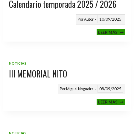
Calendario temporada 2025 / 2026
10/09/2025
Por
Autor
CALEND
LEER MÁS
TEMPO
2025
/
2026
NOTICIAS
III MEMORIAL NITO
08/09/2025
Por
Miguel Nogueira
III
LEER MÁS
MEMOR
NITO
NOTICIAS