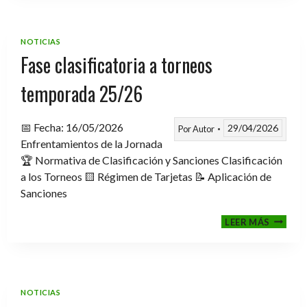
TROFE
TEMPO
2025-
NOTICIAS
2026
Fase clasificatoria a torneos
temporada 25/26
📅 Fecha: 16/05/2026
29/04/2026
Por
Autor
Enfrentamientos de la Jornada
🏆 Normativa de Clasificación y Sanciones Clasificación
a los Torneos 🟨 Régimen de Tarjetas 📝 Aplicación de
Sanciones
FASE
LEER MÁS
CLASIF
A
TORNE
TEMPO
25/26
NOTICIAS