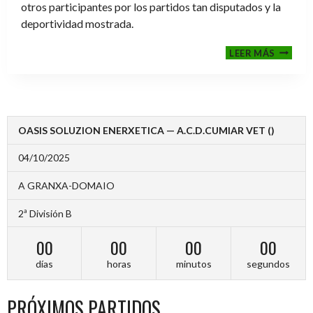
otros participantes por los partidos tan disputados y la
deportividad mostrada.
FINALE
LEER MÁS
2024-
2025
OASIS SOLUZION ENERXETICA — A.C.D.CUMIAR VET ()
04/10/2025
A GRANXA-DOMAIO
2ª División B
00
00
00
00
días
horas
minutos
segundos
PRÓXIMOS PARTIDOS