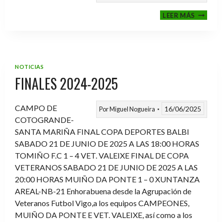
VI
LEER MÁS
MEMOR
ANTON
FERNA
PRADO
NOTICIAS
FINALES 2024-2025
CAMPO DE
16/06/2025
Por
Miguel Nogueira
COTOGRANDE-
SANTA MARIÑA FINAL COPA DEPORTES BALBI
SABADO 21 DE JUNIO DE 2025 A LAS 18:00 HORAS
TOMIÑO F.C 1 – 4 VET. VALEIXE FINAL DE COPA
VETERANOS SABADO 21 DE JUNIO DE 2025 A LAS
20:00 HORAS MUIÑO DA PONTE 1 – 0 XUNTANZA
AREAL-NB-21 Enhorabuena desde la Agrupación de
Veteranos Futbol Vigo,a los equipos CAMPEONES,
MUIÑO DA PONTE E VET. VALEIXE, así como a los