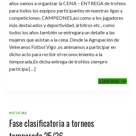
años vamos a organizar la CENA – ENTREGA de trofeos
para todos los equipos participantes en nuestras ligas y
competiciones, CAMPEONES,así como a los jugadores
más destacados y deportividad, árbitros etc., como
todos los años también se entregara un detalle a las
mujeres que asistan a la cena .Desde la Agrupación de
Veteranos Fútbol Vigo ,os animamos a participar en
dicho acto para recibir el reconocimiento a la
temporada.En dicha entrega de troféos siempre
participa […]
CENA-
LEER MÁS
ENTRE
DE
TROFE
TEMPO
2025-
NOTICIAS
2026
Fase clasificatoria a torneos
temporada 25/26