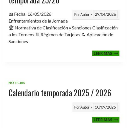
📅 Fecha: 16/05/2026
29/04/2026
Por
Autor
Enfrentamientos de la Jornada
🏆 Normativa de Clasificación y Sanciones Clasificación
a los Torneos 🟨 Régimen de Tarjetas 📝 Aplicación de
Sanciones
FASE
LEER MÁS
CLASIF
A
TORNE
TEMPO
25/26
NOTICIAS
Calendario temporada 2025 / 2026
10/09/2025
Por
Autor
CALEND
LEER MÁS
TEMPO