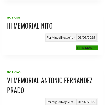
2025
/
2026
NOTICIAS
III MEMORIAL NITO
08/09/2025
Por
Miguel Nogueira
III
LEER MÁS
MEMOR
NITO
NOTICIAS
VI MEMORIAL ANTONIO FERNANDEZ
PRADO
01/09/2025
Por
Miguel Nogueira