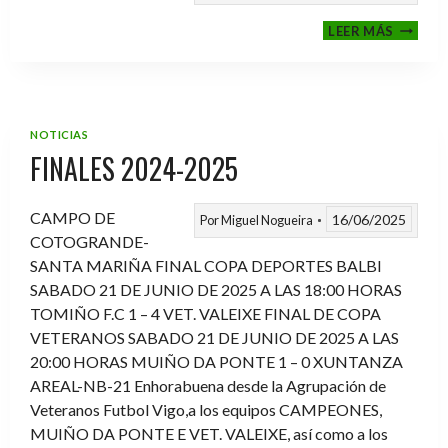
VI
LEER MÁS
MEMOR
ANTON
FERNA
PRADO
NOTICIAS
FINALES 2024-2025
CAMPO DE
16/06/2025
Por
Miguel Nogueira
COTOGRANDE-
SANTA MARIÑA FINAL COPA DEPORTES BALBI
SABADO 21 DE JUNIO DE 2025 A LAS 18:00 HORAS
TOMIÑO F.C 1 – 4 VET. VALEIXE FINAL DE COPA
VETERANOS SABADO 21 DE JUNIO DE 2025 A LAS
20:00 HORAS MUIÑO DA PONTE 1 – 0 XUNTANZA
AREAL-NB-21 Enhorabuena desde la Agrupación de
Veteranos Futbol Vigo,a los equipos CAMPEONES,
MUIÑO DA PONTE E VET. VALEIXE, así como a los