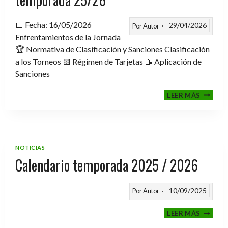
📅 Fecha: 16/05/2026
29/04/2026
Por
Autor
Enfrentamientos de la Jornada
🏆 Normativa de Clasificación y Sanciones Clasificación
a los Torneos 🟨 Régimen de Tarjetas 📝 Aplicación de
Sanciones
FASE
LEER MÁS
CLASIF
A
TORNE
TEMPO
25/26
NOTICIAS
Calendario temporada 2025 / 2026
10/09/2025
Por
Autor
CALEND
LEER MÁS
TEMPO