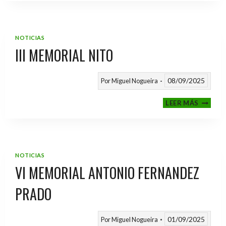
2025
/
2026
NOTICIAS
III MEMORIAL NITO
08/09/2025
Por
Miguel Nogueira
III
LEER MÁS
MEMOR
NITO
NOTICIAS
VI MEMORIAL ANTONIO FERNANDEZ
PRADO
01/09/2025
Por
Miguel Nogueira