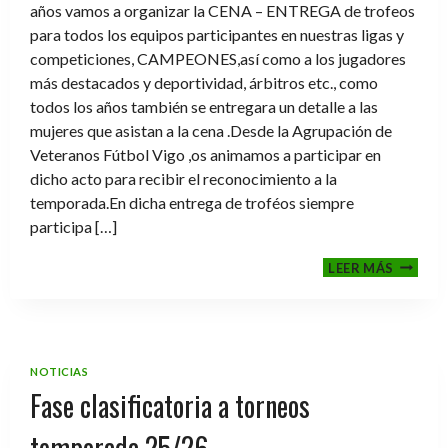
años vamos a organizar la CENA – ENTREGA de trofeos
para todos los equipos participantes en nuestras ligas y
competiciones, CAMPEONES,así como a los jugadores
más destacados y deportividad, árbitros etc., como
todos los años también se entregara un detalle a las
mujeres que asistan a la cena .Desde la Agrupación de
Veteranos Fútbol Vigo ,os animamos a participar en
dicho acto para recibir el reconocimiento a la
temporada.En dicha entrega de troféos siempre
participa […]
CENA-
LEER MÁS
ENTRE
DE
TROFE
TEMPO
2025-
NOTICIAS
2026
Fase clasificatoria a torneos
temporada 25/26