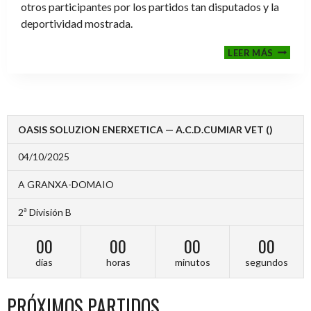
otros participantes por los partidos tan disputados y la
deportividad mostrada.
FINALE
LEER MÁS
2024-
2025
OASIS SOLUZION ENERXETICA — A.C.D.CUMIAR VET ()
04/10/2025
A GRANXA-DOMAIO
2ª División B
00
00
00
00
días
horas
minutos
segundos
PRÓXIMOS PARTIDOS