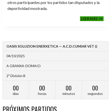
otros participantes por los partidos tan disputados y la
deportividad mostrada.
FINALE
LEER MÁS
2024-
2025
OASIS SOLUZION ENERXETICA — A.C.D.CUMIAR VET ()
04/10/2025
A GRANXA-DOMAIO
2ª División B
00
00
00
00
días
horas
minutos
segundos
PRÓXIMOS PARTIDOS