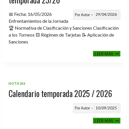
📅 Fecha: 16/05/2026
29/04/2026
Por
Autor
Enfrentamientos de la Jornada
🏆 Normativa de Clasificación y Sanciones Clasificación
a los Torneos 🟨 Régimen de Tarjetas 📝 Aplicación de
Sanciones
FASE
LEER MÁS
CLASIF
A
TORNE
TEMPO
25/26
NOTICIAS
Calendario temporada 2025 / 2026
10/09/2025
Por
Autor
CALEND
LEER MÁS
TEMPO