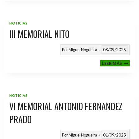
2025
/
2026
NOTICIAS
III MEMORIAL NITO
08/09/2025
Por
Miguel Nogueira
III
LEER MÁS
MEMOR
NITO
NOTICIAS
VI MEMORIAL ANTONIO FERNANDEZ
PRADO
01/09/2025
Por
Miguel Nogueira