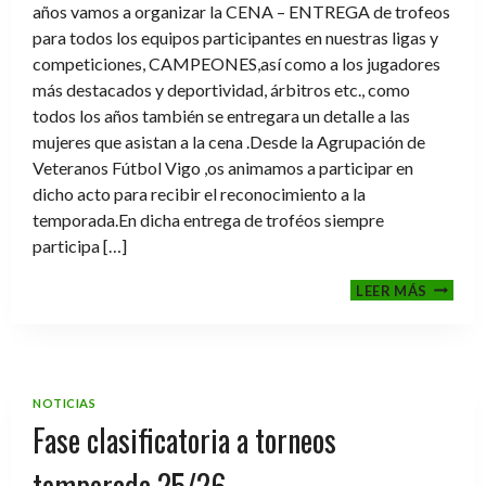
años vamos a organizar la CENA – ENTREGA de trofeos
para todos los equipos participantes en nuestras ligas y
competiciones, CAMPEONES,así como a los jugadores
más destacados y deportividad, árbitros etc., como
todos los años también se entregara un detalle a las
mujeres que asistan a la cena .Desde la Agrupación de
Veteranos Fútbol Vigo ,os animamos a participar en
dicho acto para recibir el reconocimiento a la
temporada.En dicha entrega de troféos siempre
participa […]
CENA-
LEER MÁS
ENTRE
DE
TROFE
TEMPO
2025-
NOTICIAS
2026
Fase clasificatoria a torneos
temporada 25/26