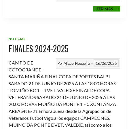
VI
LEER MÁS
MEMOR
ANTON
FERNA
PRADO
NOTICIAS
FINALES 2024-2025
CAMPO DE
16/06/2025
Por
Miguel Nogueira
COTOGRANDE-
SANTA MARIÑA FINAL COPA DEPORTES BALBI
SABADO 21 DE JUNIO DE 2025 A LAS 18:00 HORAS
TOMIÑO F.C 1 – 4 VET. VALEIXE FINAL DE COPA
VETERANOS SABADO 21 DE JUNIO DE 2025 A LAS
20:00 HORAS MUIÑO DA PONTE 1 – 0 XUNTANZA
AREAL-NB-21 Enhorabuena desde la Agrupación de
Veteranos Futbol Vigo,a los equipos CAMPEONES,
MUIÑO DA PONTE E VET. VALEIXE, así como a los