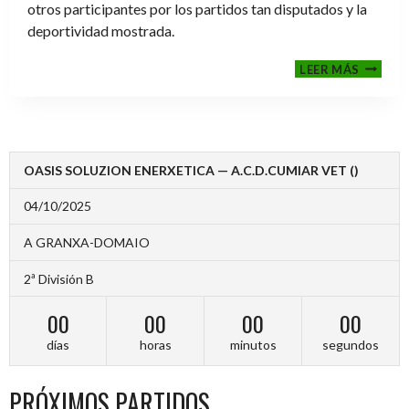
otros participantes por los partidos tan disputados y la
deportividad mostrada.
FINALE
LEER MÁS
2024-
2025
OASIS SOLUZION ENERXETICA — A.C.D.CUMIAR VET ()
04/10/2025
A GRANXA-DOMAIO
2ª División B
00
00
00
00
días
horas
minutos
segundos
PRÓXIMOS PARTIDOS