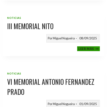
2025
/
2026
NOTICIAS
III MEMORIAL NITO
08/09/2025
Por
Miguel Nogueira
III
LEER MÁS
MEMOR
NITO
NOTICIAS
VI MEMORIAL ANTONIO FERNANDEZ
PRADO
01/09/2025
Por
Miguel Nogueira