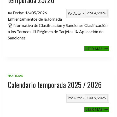
📅 Fecha: 16/05/2026
29/04/2026
Por
Autor
Enfrentamientos de la Jornada
🏆 Normativa de Clasificación y Sanciones Clasificación
a los Torneos 🟨 Régimen de Tarjetas 📝 Aplicación de
Sanciones
FASE
LEER MÁS
CLASIF
A
TORNE
TEMPO
25/26
NOTICIAS
Calendario temporada 2025 / 2026
10/09/2025
Por
Autor
CALEND
LEER MÁS
TEMPO