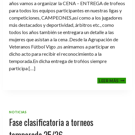
años vamos a organizar la CENA – ENTREGA de trofeos
para todos los equipos participantes en nuestras ligas y
competiciones, CAMPEONES,así como a los jugadores
más destacados y deportividad, árbitros etc., como
todos los años también se entregara un detalle a las
mujeres que asistan a la cena .Desde la Agrupación de
Veteranos Fútbol Vigo ,os animamos a participar en
dicho acto para recibir el reconocimiento a la
temporada.En dicha entrega de troféos siempre
participa […]
CENA-
LEER MÁS
ENTRE
DE
TROFE
TEMPO
2025-
NOTICIAS
2026
Fase clasificatoria a torneos
temporada 25/26