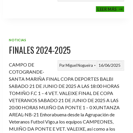
VI
LEER MÁS
MEMOR
ANTON
FERNA
PRADO
NOTICIAS
FINALES 2024-2025
CAMPO DE
16/06/2025
Por
Miguel Nogueira
COTOGRANDE-
SANTA MARIÑA FINAL COPA DEPORTES BALBI
SABADO 21 DE JUNIO DE 2025 A LAS 18:00 HORAS
TOMIÑO F.C 1 – 4 VET. VALEIXE FINAL DE COPA
VETERANOS SABADO 21 DE JUNIO DE 2025 A LAS
20:00 HORAS MUIÑO DA PONTE 1 – 0 XUNTANZA
AREAL-NB-21 Enhorabuena desde la Agrupación de
Veteranos Futbol Vigo,a los equipos CAMPEONES,
MUIÑO DA PONTE E VET. VALEIXE, así como a los