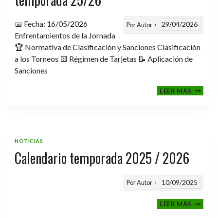
📅 Fecha: 16/05/2026
29/04/2026
Por
Autor
Enfrentamientos de la Jornada
🏆 Normativa de Clasificación y Sanciones Clasificación
a los Torneos 🟨 Régimen de Tarjetas 📝 Aplicación de
Sanciones
FASE
LEER MÁS
CLASIF
A
TORNE
TEMPO
25/26
NOTICIAS
Calendario temporada 2025 / 2026
10/09/2025
Por
Autor
CALEND
LEER MÁS
TEMPO