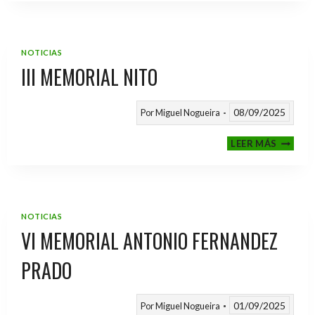
2025
/
2026
NOTICIAS
III MEMORIAL NITO
08/09/2025
Por
Miguel Nogueira
III
LEER MÁS
MEMOR
NITO
NOTICIAS
VI MEMORIAL ANTONIO FERNANDEZ
PRADO
01/09/2025
Por
Miguel Nogueira