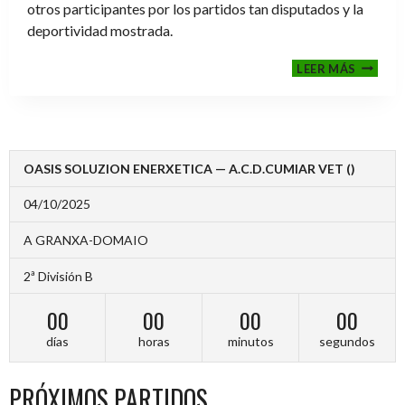
otros participantes por los partidos tan disputados y la
deportividad mostrada.
FINALE
LEER MÁS
2024-
2025
OASIS SOLUZION ENERXETICA — A.C.D.CUMIAR VET ()
04/10/2025
A GRANXA-DOMAIO
2ª División B
00
00
00
00
días
horas
minutos
segundos
PRÓXIMOS PARTIDOS