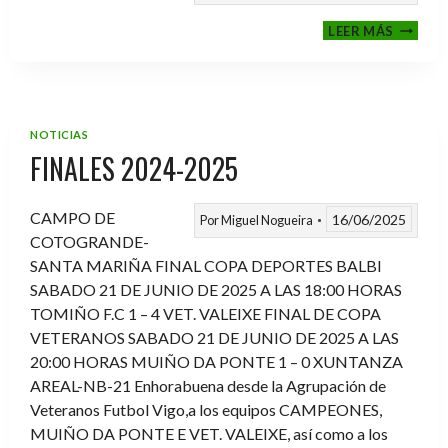
VI
LEER MÁS
MEMOR
ANTON
FERNA
PRADO
NOTICIAS
FINALES 2024-2025
CAMPO DE
16/06/2025
Por
Miguel Nogueira
COTOGRANDE-
SANTA MARIÑA FINAL COPA DEPORTES BALBI
SABADO 21 DE JUNIO DE 2025 A LAS 18:00 HORAS
TOMIÑO F.C 1 – 4 VET. VALEIXE FINAL DE COPA
VETERANOS SABADO 21 DE JUNIO DE 2025 A LAS
20:00 HORAS MUIÑO DA PONTE 1 – 0 XUNTANZA
AREAL-NB-21 Enhorabuena desde la Agrupación de
Veteranos Futbol Vigo,a los equipos CAMPEONES,
MUIÑO DA PONTE E VET. VALEIXE, así como a los