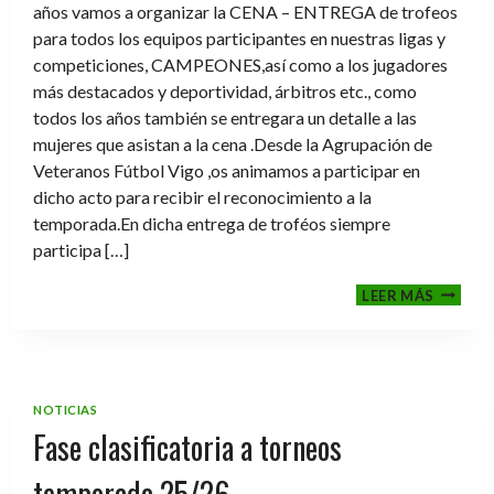
años vamos a organizar la CENA – ENTREGA de trofeos
para todos los equipos participantes en nuestras ligas y
competiciones, CAMPEONES,así como a los jugadores
más destacados y deportividad, árbitros etc., como
todos los años también se entregara un detalle a las
mujeres que asistan a la cena .Desde la Agrupación de
Veteranos Fútbol Vigo ,os animamos a participar en
dicho acto para recibir el reconocimiento a la
temporada.En dicha entrega de troféos siempre
participa […]
CENA-
LEER MÁS
ENTRE
DE
TROFE
TEMPO
2025-
NOTICIAS
2026
Fase clasificatoria a torneos
temporada 25/26