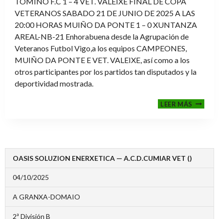
TOMIÑO F.C 1 – 4 VET. VALEIXE FINAL DE COPA
VETERANOS SABADO 21 DE JUNIO DE 2025 A LAS
20:00 HORAS MUIÑO DA PONTE 1 – 0 XUNTANZA
AREAL-NB-21 Enhorabuena desde la Agrupación de
Veteranos Futbol Vigo,a los equipos CAMPEONES,
MUIÑO DA PONTE E VET. VALEIXE, así como a los
otros participantes por los partidos tan disputados y la
deportividad mostrada.
FINALE
LEER MÁS
2024-
2025
OASIS SOLUZION ENERXETICA — A.C.D.CUMIAR VET ()
04/10/2025
A GRANXA-DOMAIO
2ª División B