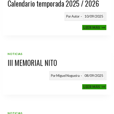
Calendario temporada 2025 / 2026
10/09/2025
Por
Autor
CALEND
LEER MÁS
TEMPO
2025
/
2026
NOTICIAS
III MEMORIAL NITO
08/09/2025
Por
Miguel Nogueira
III
LEER MÁS
MEMOR
NITO
NOTICIAS