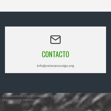
CONTACTO
info@veteranosvigo.org
© 2026 AGRUPACIÓN VETERANOS FÚTBOL VIGO
DISEÑADO POR THEMEBOY