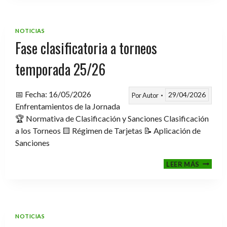
TROFE
TEMPO
2025-
NOTICIAS
2026
Fase clasificatoria a torneos
temporada 25/26
📅 Fecha: 16/05/2026
29/04/2026
Por
Autor
Enfrentamientos de la Jornada
🏆 Normativa de Clasificación y Sanciones Clasificación
a los Torneos 🟨 Régimen de Tarjetas 📝 Aplicación de
Sanciones
FASE
LEER MÁS
CLASIF
A
TORNE
TEMPO
25/26
NOTICIAS