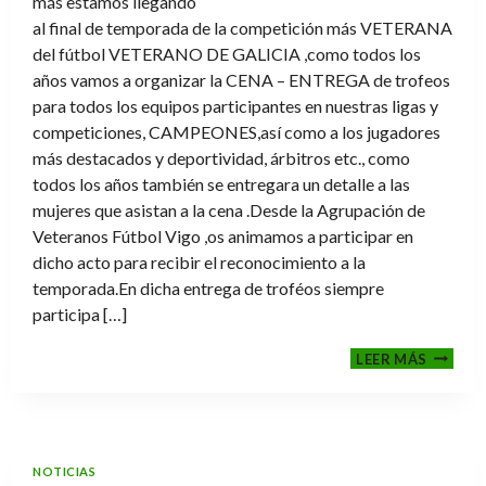
más estamos llegando
al final de temporada de la competición más VETERANA
del fútbol VETERANO DE GALICIA ,como todos los
años vamos a organizar la CENA – ENTREGA de trofeos
para todos los equipos participantes en nuestras ligas y
competiciones, CAMPEONES,así como a los jugadores
más destacados y deportividad, árbitros etc., como
todos los años también se entregara un detalle a las
mujeres que asistan a la cena .Desde la Agrupación de
Veteranos Fútbol Vigo ,os animamos a participar en
dicho acto para recibir el reconocimiento a la
temporada.En dicha entrega de troféos siempre
participa […]
CENA-
LEER MÁS
ENTRE
DE
TROFE
TEMPO
2025-
NOTICIAS
2026