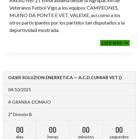
AREAL-NB-21 Enhorabuena desde la Agrupación de
Veteranos Futbol Vigo,a los equipos CAMPEONES,
MUIÑO DA PONTE E VET. VALEIXE, así como a los
otros participantes por los partidos tan disputados y la
deportividad mostrada.
FINALE
LEER MÁS
2024-
2025
OASIS SOLUZION ENERXETICA — A.C.D.CUMIAR VET ()
04/10/2025
A GRANXA-DOMAIO
2ª División B
00
00
00
00
días
horas
minutos
segundos