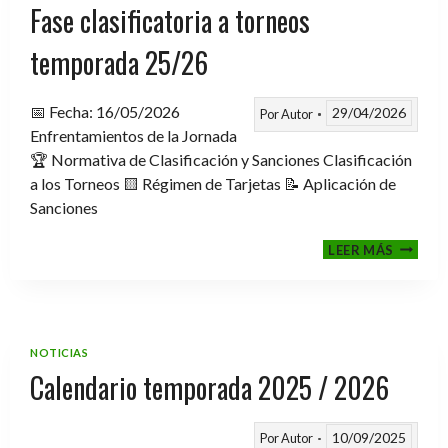
Fase clasificatoria a torneos
temporada 25/26
📅 Fecha: 16/05/2026
29/04/2026
Por
Autor
Enfrentamientos de la Jornada
🏆 Normativa de Clasificación y Sanciones Clasificación
a los Torneos 🟨 Régimen de Tarjetas 📝 Aplicación de
Sanciones
FASE
LEER MÁS
CLASIF
A
TORNE
TEMPO
25/26
NOTICIAS
Calendario temporada 2025 / 2026
10/09/2025
Por
Autor