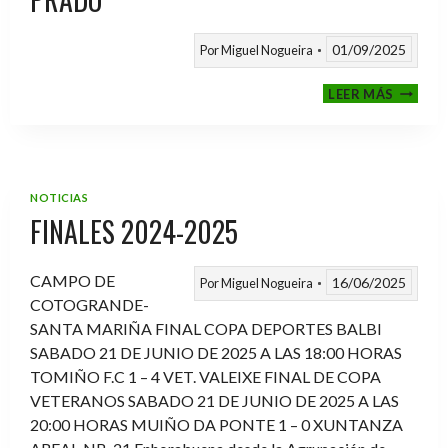
01/09/2025
Por
Miguel Nogueira
VI
LEER MÁS
MEMOR
ANTON
FERNA
PRADO
NOTICIAS
FINALES 2024-2025
CAMPO DE
16/06/2025
Por
Miguel Nogueira
COTOGRANDE-
SANTA MARIÑA FINAL COPA DEPORTES BALBI
SABADO 21 DE JUNIO DE 2025 A LAS 18:00 HORAS
TOMIÑO F.C 1 – 4 VET. VALEIXE FINAL DE COPA
VETERANOS SABADO 21 DE JUNIO DE 2025 A LAS
20:00 HORAS MUIÑO DA PONTE 1 – 0 XUNTANZA