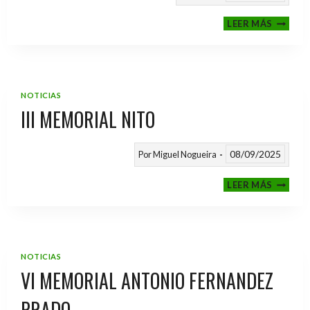
CALEND
LEER MÁS
TEMPO
2025
/
2026
NOTICIAS
III MEMORIAL NITO
08/09/2025
Por
Miguel Nogueira
III
LEER MÁS
MEMOR
NITO
NOTICIAS
VI MEMORIAL ANTONIO FERNANDEZ
PRADO