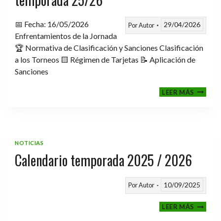
📅 Fecha: 16/05/2026
29/04/2026
Por
Autor
Enfrentamientos de la Jornada
🏆 Normativa de Clasificación y Sanciones Clasificación
a los Torneos 🟨 Régimen de Tarjetas 📝 Aplicación de
Sanciones
FASE
LEER MÁS
CLASIF
A
TORNE
TEMPO
25/26
NOTICIAS
Calendario temporada 2025 / 2026
10/09/2025
Por
Autor
CALEND
LEER MÁS
TEMPO