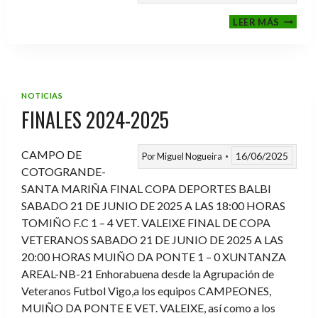
VI
LEER MÁS
MEMOR
ANTON
FERNA
PRADO
NOTICIAS
FINALES 2024-2025
CAMPO DE
16/06/2025
Por
Miguel Nogueira
COTOGRANDE-
SANTA MARIÑA FINAL COPA DEPORTES BALBI
SABADO 21 DE JUNIO DE 2025 A LAS 18:00 HORAS
TOMIÑO F.C 1 – 4 VET. VALEIXE FINAL DE COPA
VETERANOS SABADO 21 DE JUNIO DE 2025 A LAS
20:00 HORAS MUIÑO DA PONTE 1 – 0 XUNTANZA
AREAL-NB-21 Enhorabuena desde la Agrupación de
Veteranos Futbol Vigo,a los equipos CAMPEONES,
MUIÑO DA PONTE E VET. VALEIXE, así como a los