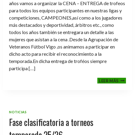
años vamos a organizar la CENA – ENTREGA de trofeos
para todos los equipos participantes en nuestras ligas y
competiciones, CAMPEONES,así como a los jugadores
más destacados y deportividad, árbitros etc., como
todos los años también se entregara un detalle a las
mujeres que asistan a la cena .Desde la Agrupación de
Veteranos Fútbol Vigo ,os animamos a participar en
dicho acto para recibir el reconocimiento a la
temporada.En dicha entrega de troféos siempre
participa […]
CENA-
LEER MÁS
ENTRE
DE
TROFE
TEMPO
2025-
NOTICIAS
2026
Fase clasificatoria a torneos
temporada 25/26