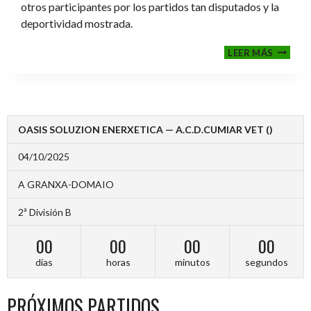
otros participantes por los partidos tan disputados y la
deportividad mostrada.
FINALE
LEER MÁS
2024-
2025
OASIS SOLUZION ENERXETICA — A.C.D.CUMIAR VET ()
04/10/2025
A GRANXA-DOMAIO
2ª División B
00
00
00
00
días
horas
minutos
segundos
PRÓXIMOS PARTIDOS