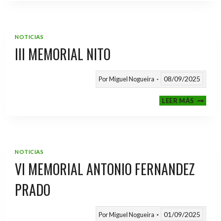
2025
/
2026
NOTICIAS
III MEMORIAL NITO
08/09/2025
Por
Miguel Nogueira
III
LEER MÁS
MEMOR
NITO
NOTICIAS
VI MEMORIAL ANTONIO FERNANDEZ
PRADO
01/09/2025
Por
Miguel Nogueira