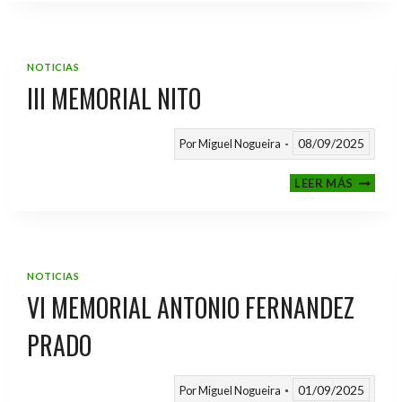
2025
/
2026
NOTICIAS
III MEMORIAL NITO
08/09/2025
Por
Miguel Nogueira
III
LEER MÁS
MEMOR
NITO
NOTICIAS
VI MEMORIAL ANTONIO FERNANDEZ
PRADO
01/09/2025
Por
Miguel Nogueira