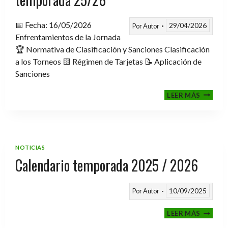
📅 Fecha: 16/05/2026
29/04/2026
Por
Autor
Enfrentamientos de la Jornada
🏆 Normativa de Clasificación y Sanciones Clasificación
a los Torneos 🟨 Régimen de Tarjetas 📝 Aplicación de
Sanciones
FASE
LEER MÁS
CLASIF
A
TORNE
TEMPO
25/26
NOTICIAS
Calendario temporada 2025 / 2026
10/09/2025
Por
Autor
CALEND
LEER MÁS
TEMPO