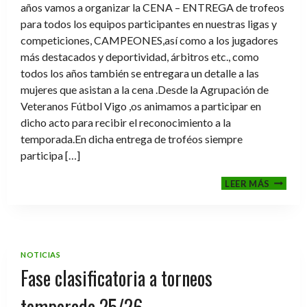
años vamos a organizar la CENA – ENTREGA de trofeos
para todos los equipos participantes en nuestras ligas y
competiciones, CAMPEONES,así como a los jugadores
más destacados y deportividad, árbitros etc., como
todos los años también se entregara un detalle a las
mujeres que asistan a la cena .Desde la Agrupación de
Veteranos Fútbol Vigo ,os animamos a participar en
dicho acto para recibir el reconocimiento a la
temporada.En dicha entrega de troféos siempre
participa […]
CENA-
LEER MÁS
ENTRE
DE
TROFE
TEMPO
2025-
NOTICIAS
2026
Fase clasificatoria a torneos
temporada 25/26