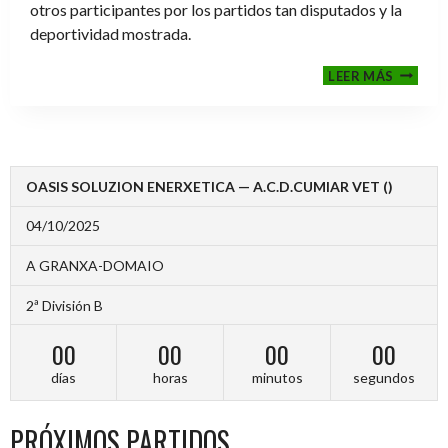
otros participantes por los partidos tan disputados y la
deportividad mostrada.
FINALE
LEER MÁS
2024-
2025
OASIS SOLUZION ENERXETICA — A.C.D.CUMIAR VET ()
04/10/2025
A GRANXA-DOMAIO
2ª División B
00
00
00
00
días
horas
minutos
segundos
PRÓXIMOS PARTIDOS