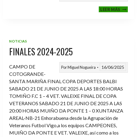
VI
LEER MÁS
MEMOR
ANTON
FERNA
PRADO
NOTICIAS
FINALES 2024-2025
CAMPO DE
16/06/2025
Por
Miguel Nogueira
COTOGRANDE-
SANTA MARIÑA FINAL COPA DEPORTES BALBI
SABADO 21 DE JUNIO DE 2025 A LAS 18:00 HORAS
TOMIÑO F.C 1 – 4 VET. VALEIXE FINAL DE COPA
VETERANOS SABADO 21 DE JUNIO DE 2025 A LAS
20:00 HORAS MUIÑO DA PONTE 1 – 0 XUNTANZA
AREAL-NB-21 Enhorabuena desde la Agrupación de
Veteranos Futbol Vigo,a los equipos CAMPEONES,
MUIÑO DA PONTE E VET. VALEIXE, así como a los