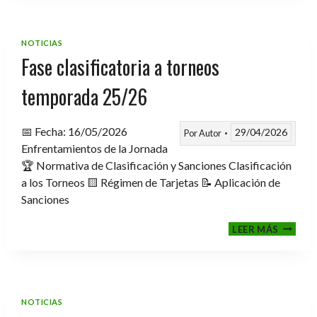
TROFE
TEMPO
2025-
NOTICIAS
2026
Fase clasificatoria a torneos
temporada 25/26
📅 Fecha: 16/05/2026
29/04/2026
Por
Autor
Enfrentamientos de la Jornada
🏆 Normativa de Clasificación y Sanciones Clasificación
a los Torneos 🟨 Régimen de Tarjetas 📝 Aplicación de
Sanciones
FASE
LEER MÁS
CLASIF
A
TORNE
TEMPO
25/26
NOTICIAS