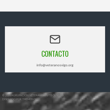
CONTACTO
info@veteranosvigo.org
© 2026 AGRUPACIÓN VETERANOS FÚTBOL VIGO
DISEÑADO POR THEMEBOY