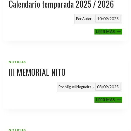
Calendario temporada 2025 / 2026
10/09/2025
Por
Autor
CALEND
LEER MÁS
TEMPO
2025
/
2026
NOTICIAS
III MEMORIAL NITO
08/09/2025
Por
Miguel Nogueira
III
LEER MÁS
MEMOR
NITO
NOTICIAS