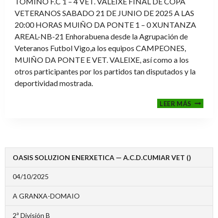
TOMIÑO F.C 1 – 4 VET. VALEIXE FINAL DE COPA
VETERANOS SABADO 21 DE JUNIO DE 2025 A LAS
20:00 HORAS MUIÑO DA PONTE 1 – 0 XUNTANZA
AREAL-NB-21 Enhorabuena desde la Agrupación de
Veteranos Futbol Vigo,a los equipos CAMPEONES,
MUIÑO DA PONTE E VET. VALEIXE, así como a los
otros participantes por los partidos tan disputados y la
deportividad mostrada.
FINALE
LEER MÁS
2024-
2025
OASIS SOLUZION ENERXETICA — A.C.D.CUMIAR VET ()
04/10/2025
A GRANXA-DOMAIO
2ª División B