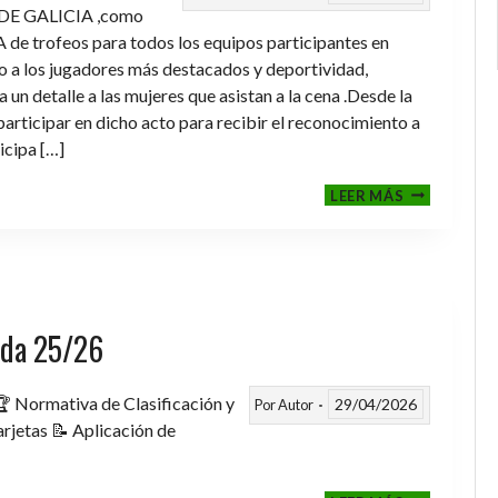
DE GALICIA ,como
de trofeos para todos los equipos participantes en
a los jugadores más destacados y deportividad,
un detalle a las mujeres que asistan a la cena .Desde la
rticipar en dicho acto para recibir el reconocimiento a
icipa […]
CENA-
LEER MÁS
ENTREGA
DE
TROFEOS
TEMPORAD
2025-
2026
rada 25/26
 Normativa de Clasificación y
29/04/2026
Por
Autor
rjetas 📝 Aplicación de
FASE