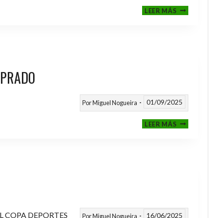
III
LEER MÁS
MEMORIAL
NITO
 PRADO
01/09/2025
Por
Miguel Nogueira
VI
LEER MÁS
MEMORIAL
ANTONIO
FERNANDEZ
PRADO
L COPA DEPORTES
16/06/2025
Por
Miguel Nogueira