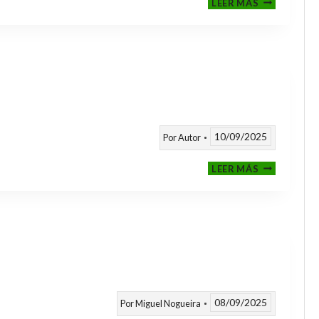
LEER MÁS
CLASIFICAT
A
TORNEOS
TEMPORAD
25/26
10/09/2025
Por
Autor
CALENDARI
LEER MÁS
TEMPORAD
2025
/
2026
08/09/2025
Por
Miguel Nogueira