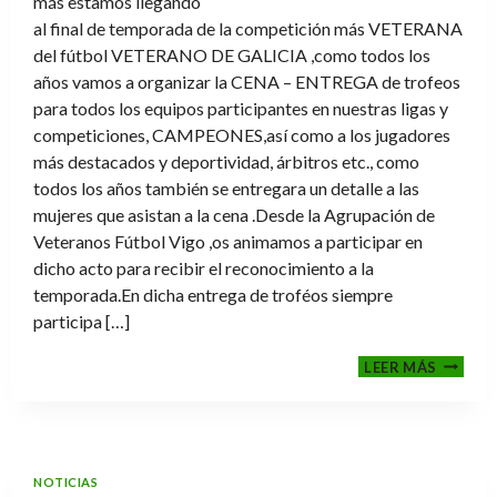
más estamos llegando
al final de temporada de la competición más VETERANA
del fútbol VETERANO DE GALICIA ,como todos los
años vamos a organizar la CENA – ENTREGA de trofeos
para todos los equipos participantes en nuestras ligas y
competiciones, CAMPEONES,así como a los jugadores
más destacados y deportividad, árbitros etc., como
todos los años también se entregara un detalle a las
mujeres que asistan a la cena .Desde la Agrupación de
Veteranos Fútbol Vigo ,os animamos a participar en
dicho acto para recibir el reconocimiento a la
temporada.En dicha entrega de troféos siempre
participa […]
CENA-
LEER MÁS
ENTRE
DE
TROFE
TEMPO
2025-
NOTICIAS
2026