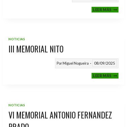
CALEND
LEER MÁS
TEMPO
2025
/
2026
NOTICIAS
III MEMORIAL NITO
08/09/2025
Por
Miguel Nogueira
III
LEER MÁS
MEMOR
NITO
NOTICIAS
VI MEMORIAL ANTONIO FERNANDEZ
PRADO