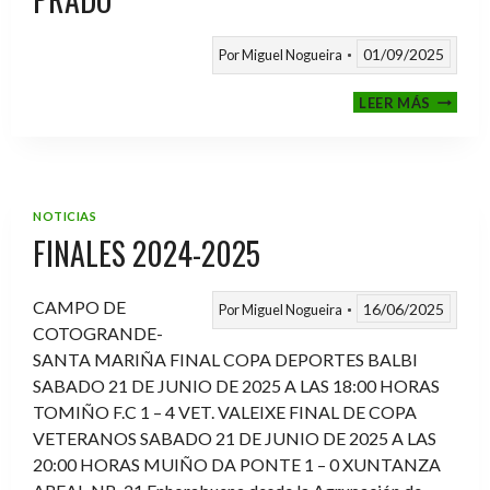
01/09/2025
Por
Miguel Nogueira
VI
LEER MÁS
MEMOR
ANTON
FERNA
PRADO
NOTICIAS
FINALES 2024-2025
CAMPO DE
16/06/2025
Por
Miguel Nogueira
COTOGRANDE-
SANTA MARIÑA FINAL COPA DEPORTES BALBI
SABADO 21 DE JUNIO DE 2025 A LAS 18:00 HORAS
TOMIÑO F.C 1 – 4 VET. VALEIXE FINAL DE COPA
VETERANOS SABADO 21 DE JUNIO DE 2025 A LAS
20:00 HORAS MUIÑO DA PONTE 1 – 0 XUNTANZA