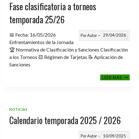
Fase clasificatoria a torneos
temporada 25/26
📅 Fecha: 16/05/2026
29/04/2026
Por
Autor
Enfrentamientos de la Jornada
🏆 Normativa de Clasificación y Sanciones Clasificación
a los Torneos 🟨 Régimen de Tarjetas 📝 Aplicación de
Sanciones
FASE
LEER MÁS
CLASIF
A
TORNE
TEMPO
25/26
NOTICIAS
Calendario temporada 2025 / 2026
10/09/2025
Por
Autor