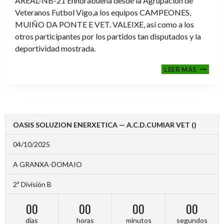
AREAL-NB-21 Enhorabuena desde la Agrupación de
Veteranos Futbol Vigo,a los equipos CAMPEONES,
MUIÑO DA PONTE E VET. VALEIXE, así como a los
otros participantes por los partidos tan disputados y la
deportividad mostrada.
FINALE
LEER MÁS
2024-
2025
OASIS SOLUZION ENERXETICA — A.C.D.CUMIAR VET ()
04/10/2025
A GRANXA-DOMAIO
2ª División B
00
00
00
00
días
horas
minutos
segundos