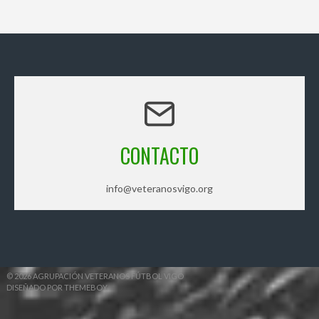
CONTACTO
info@veteranosvigo.org
© 2026 AGRUPACIÓN VETERANOS FÚTBOL VIGO
DISEÑADO POR THEMEBOY