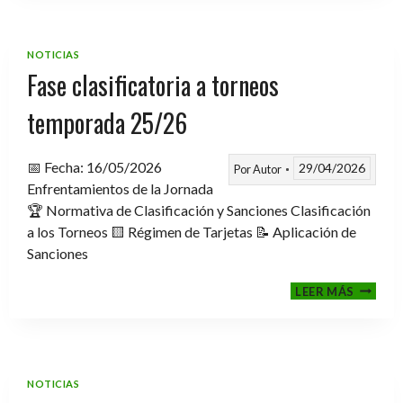
TROFE
TEMPO
2025-
NOTICIAS
2026
Fase clasificatoria a torneos
temporada 25/26
📅 Fecha: 16/05/2026
29/04/2026
Por
Autor
Enfrentamientos de la Jornada
🏆 Normativa de Clasificación y Sanciones Clasificación
a los Torneos 🟨 Régimen de Tarjetas 📝 Aplicación de
Sanciones
FASE
LEER MÁS
CLASIF
A
TORNE
TEMPO
25/26
NOTICIAS