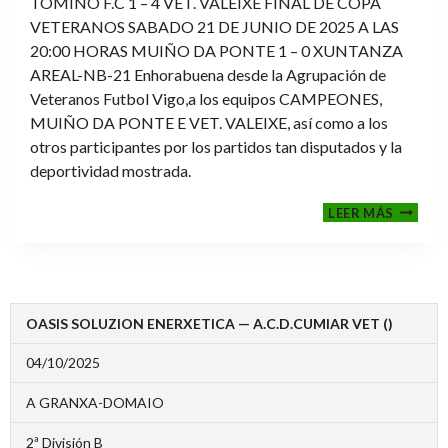
TOMIÑO F.C 1 – 4 VET. VALEIXE FINAL DE COPA
VETERANOS SABADO 21 DE JUNIO DE 2025 A LAS
20:00 HORAS MUIÑO DA PONTE 1 – 0 XUNTANZA
AREAL-NB-21 Enhorabuena desde la Agrupación de
Veteranos Futbol Vigo,a los equipos CAMPEONES,
MUIÑO DA PONTE E VET. VALEIXE, así como a los
otros participantes por los partidos tan disputados y la
deportividad mostrada.
FINALE
LEER MÁS
2024-
2025
OASIS SOLUZION ENERXETICA — A.C.D.CUMIAR VET ()
04/10/2025
A GRANXA-DOMAIO
2ª División B