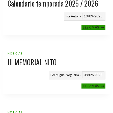
Calendario temporada 2025 / 2026
10/09/2025
Por
Autor
CALEND
LEER MÁS
TEMPO
2025
/
2026
NOTICIAS
III MEMORIAL NITO
08/09/2025
Por
Miguel Nogueira
III
LEER MÁS
MEMOR
NITO
NOTICIAS