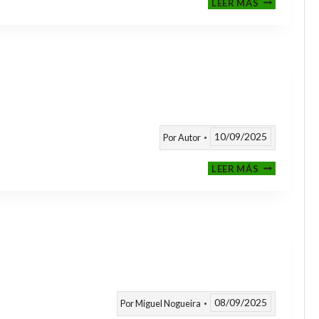
LEER MÁS
CLASIFICAT
A
TORNEOS
TEMPORAD
25/26
10/09/2025
Por
Autor
CALENDARI
LEER MÁS
TEMPORAD
2025
/
2026
08/09/2025
Por
Miguel Nogueira