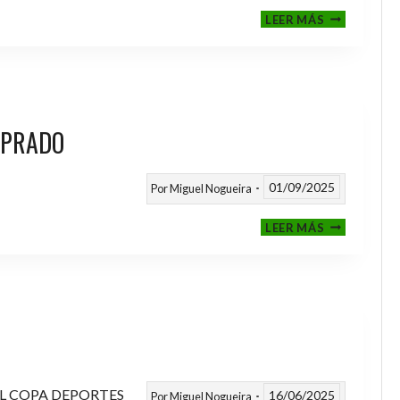
III
LEER MÁS
MEMORIAL
NITO
 PRADO
01/09/2025
Por
Miguel Nogueira
VI
LEER MÁS
MEMORIAL
ANTONIO
FERNANDEZ
PRADO
L COPA DEPORTES
16/06/2025
Por
Miguel Nogueira