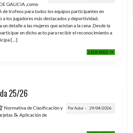
DE GALICIA ,como
de trofeos para todos los equipos participantes en
a los jugadores más destacados y deportividad,
un detalle a las mujeres que asistan a la cena .Desde la
rticipar en dicho acto para recibir el reconocimiento a
icipa […]
CENA-
LEER MÁS
ENTREGA
DE
TROFEOS
TEMPORAD
2025-
2026
rada 25/26
 Normativa de Clasificación y
29/04/2026
Por
Autor
rjetas 📝 Aplicación de
FASE