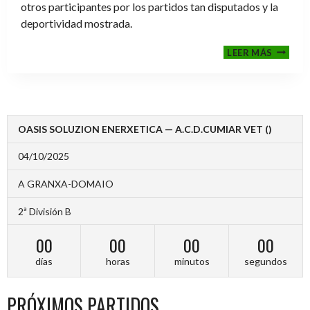
otros participantes por los partidos tan disputados y la
deportividad mostrada.
FINALE
LEER MÁS
2024-
2025
OASIS SOLUZION ENERXETICA — A.C.D.CUMIAR VET ()
04/10/2025
A GRANXA-DOMAIO
2ª División B
00
00
00
00
días
horas
minutos
segundos
PRÓXIMOS PARTIDOS