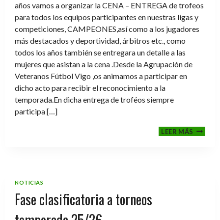
años vamos a organizar la CENA – ENTREGA de trofeos
para todos los equipos participantes en nuestras ligas y
competiciones, CAMPEONES,así como a los jugadores
más destacados y deportividad, árbitros etc., como
todos los años también se entregara un detalle a las
mujeres que asistan a la cena .Desde la Agrupación de
Veteranos Fútbol Vigo ,os animamos a participar en
dicho acto para recibir el reconocimiento a la
temporada.En dicha entrega de troféos siempre
participa […]
CENA-
LEER MÁS
ENTRE
DE
TROFE
TEMPO
2025-
NOTICIAS
2026
Fase clasificatoria a torneos
temporada 25/26