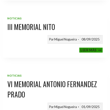
2025
/
2026
NOTICIAS
III MEMORIAL NITO
08/09/2025
Por
Miguel Nogueira
III
LEER MÁS
MEMOR
NITO
NOTICIAS
VI MEMORIAL ANTONIO FERNANDEZ
PRADO
01/09/2025
Por
Miguel Nogueira