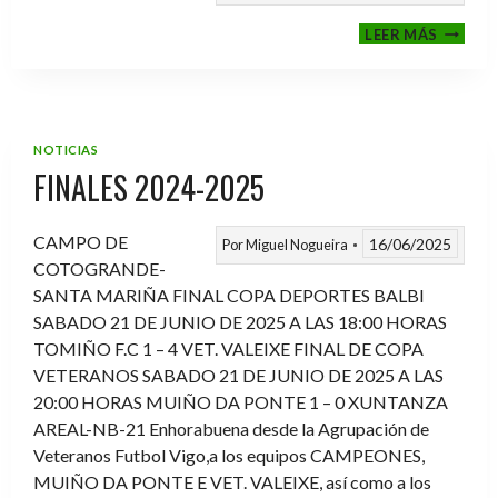
VI
LEER MÁS
MEMOR
ANTON
FERNA
PRADO
NOTICIAS
FINALES 2024-2025
CAMPO DE
16/06/2025
Por
Miguel Nogueira
COTOGRANDE-
SANTA MARIÑA FINAL COPA DEPORTES BALBI
SABADO 21 DE JUNIO DE 2025 A LAS 18:00 HORAS
TOMIÑO F.C 1 – 4 VET. VALEIXE FINAL DE COPA
VETERANOS SABADO 21 DE JUNIO DE 2025 A LAS
20:00 HORAS MUIÑO DA PONTE 1 – 0 XUNTANZA
AREAL-NB-21 Enhorabuena desde la Agrupación de
Veteranos Futbol Vigo,a los equipos CAMPEONES,
MUIÑO DA PONTE E VET. VALEIXE, así como a los