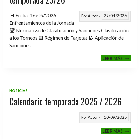
📅 Fecha: 16/05/2026
29/04/2026
Por
Autor
Enfrentamientos de la Jornada
🏆 Normativa de Clasificación y Sanciones Clasificación
a los Torneos 🟨 Régimen de Tarjetas 📝 Aplicación de
Sanciones
FASE
LEER MÁS
CLASIF
A
TORNE
TEMPO
25/26
NOTICIAS
Calendario temporada 2025 / 2026
10/09/2025
Por
Autor
CALEND
LEER MÁS
TEMPO