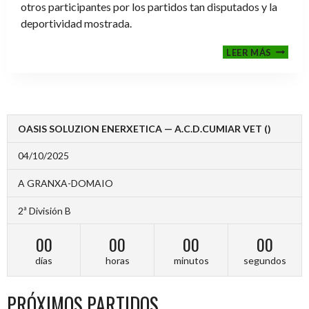
otros participantes por los partidos tan disputados y la
deportividad mostrada.
FINALE
LEER MÁS
2024-
2025
OASIS SOLUZION ENERXETICA — A.C.D.CUMIAR VET ()
04/10/2025
A GRANXA-DOMAIO
2ª División B
00
00
00
00
días
horas
minutos
segundos
PRÓXIMOS PARTIDOS