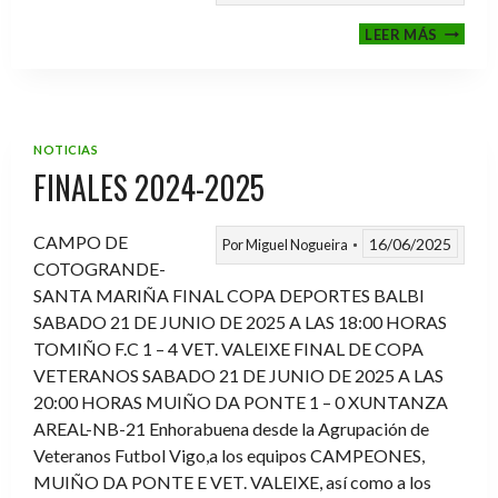
VI
LEER MÁS
MEMOR
ANTON
FERNA
PRADO
NOTICIAS
FINALES 2024-2025
CAMPO DE
16/06/2025
Por
Miguel Nogueira
COTOGRANDE-
SANTA MARIÑA FINAL COPA DEPORTES BALBI
SABADO 21 DE JUNIO DE 2025 A LAS 18:00 HORAS
TOMIÑO F.C 1 – 4 VET. VALEIXE FINAL DE COPA
VETERANOS SABADO 21 DE JUNIO DE 2025 A LAS
20:00 HORAS MUIÑO DA PONTE 1 – 0 XUNTANZA
AREAL-NB-21 Enhorabuena desde la Agrupación de
Veteranos Futbol Vigo,a los equipos CAMPEONES,
MUIÑO DA PONTE E VET. VALEIXE, así como a los