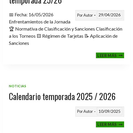
📅 Fecha: 16/05/2026
29/04/2026
Por
Autor
Enfrentamientos de la Jornada
🏆 Normativa de Clasificación y Sanciones Clasificación
a los Torneos 🟨 Régimen de Tarjetas 📝 Aplicación de
Sanciones
FASE
LEER MÁS
CLASIF
A
TORNE
TEMPO
25/26
NOTICIAS
Calendario temporada 2025 / 2026
10/09/2025
Por
Autor
CALEND
LEER MÁS
TEMPO