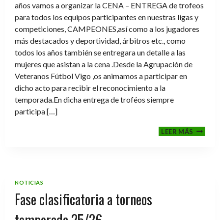
años vamos a organizar la CENA – ENTREGA de trofeos
para todos los equipos participantes en nuestras ligas y
competiciones, CAMPEONES,así como a los jugadores
más destacados y deportividad, árbitros etc., como
todos los años también se entregara un detalle a las
mujeres que asistan a la cena .Desde la Agrupación de
Veteranos Fútbol Vigo ,os animamos a participar en
dicho acto para recibir el reconocimiento a la
temporada.En dicha entrega de troféos siempre
participa […]
CENA-
LEER MÁS
ENTRE
DE
TROFE
TEMPO
2025-
NOTICIAS
2026
Fase clasificatoria a torneos
temporada 25/26