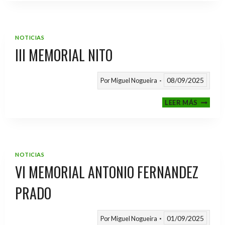
2025
/
2026
NOTICIAS
III MEMORIAL NITO
08/09/2025
Por
Miguel Nogueira
III
LEER MÁS
MEMOR
NITO
NOTICIAS
VI MEMORIAL ANTONIO FERNANDEZ
PRADO
01/09/2025
Por
Miguel Nogueira