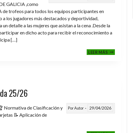
DE GALICIA ,como
de trofeos para todos los equipos participantes en
a los jugadores más destacados y deportividad,
un detalle a las mujeres que asistan a la cena .Desde la
rticipar en dicho acto para recibir el reconocimiento a
icipa […]
CENA-
LEER MÁS
ENTREGA
DE
TROFEOS
TEMPORAD
2025-
2026
rada 25/26
 Normativa de Clasificación y
29/04/2026
Por
Autor
rjetas 📝 Aplicación de
FASE