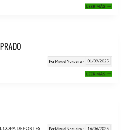
III
LEER MÁS
MEMORIAL
NITO
 PRADO
01/09/2025
Por
Miguel Nogueira
VI
LEER MÁS
MEMORIAL
ANTONIO
FERNANDEZ
PRADO
L COPA DEPORTES
16/06/2025
Por
Miguel Nogueira