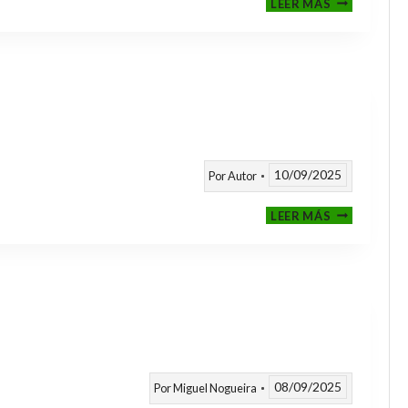
LEER MÁS
CLASIFICAT
A
TORNEOS
TEMPORAD
25/26
10/09/2025
Por
Autor
CALENDARI
LEER MÁS
TEMPORAD
2025
/
2026
08/09/2025
Por
Miguel Nogueira