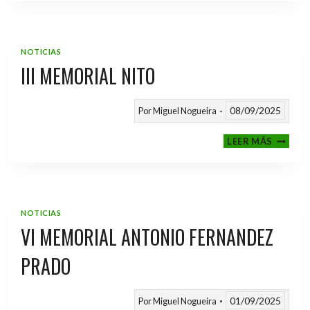
2025
/
2026
NOTICIAS
III MEMORIAL NITO
08/09/2025
Por
Miguel Nogueira
III
LEER MÁS
MEMOR
NITO
NOTICIAS
VI MEMORIAL ANTONIO FERNANDEZ
PRADO
01/09/2025
Por
Miguel Nogueira