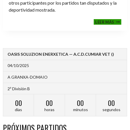
otros participantes por los partidos tan disputados y la
deportividad mostrada.
FINALE
LEER MÁS
2024-
2025
OASIS SOLUZION ENERXETICA — A.C.D.CUMIAR VET ()
04/10/2025
A GRANXA-DOMAIO
2ª División B
00
00
00
00
días
horas
minutos
segundos
PRÓXIMOS PARTIDOS