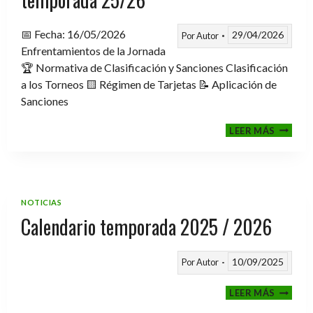
📅 Fecha: 16/05/2026
29/04/2026
Por
Autor
Enfrentamientos de la Jornada
🏆 Normativa de Clasificación y Sanciones Clasificación
a los Torneos 🟨 Régimen de Tarjetas 📝 Aplicación de
Sanciones
FASE
LEER MÁS
CLASIF
A
TORNE
TEMPO
25/26
NOTICIAS
Calendario temporada 2025 / 2026
10/09/2025
Por
Autor
CALEND
LEER MÁS
TEMPO