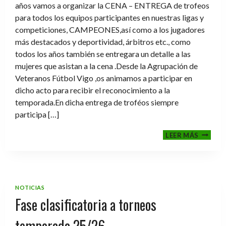
años vamos a organizar la CENA – ENTREGA de trofeos
para todos los equipos participantes en nuestras ligas y
competiciones, CAMPEONES,así como a los jugadores
más destacados y deportividad, árbitros etc., como
todos los años también se entregara un detalle a las
mujeres que asistan a la cena .Desde la Agrupación de
Veteranos Fútbol Vigo ,os animamos a participar en
dicho acto para recibir el reconocimiento a la
temporada.En dicha entrega de troféos siempre
participa […]
CENA-
LEER MÁS
ENTRE
DE
TROFE
TEMPO
2025-
NOTICIAS
2026
Fase clasificatoria a torneos
temporada 25/26