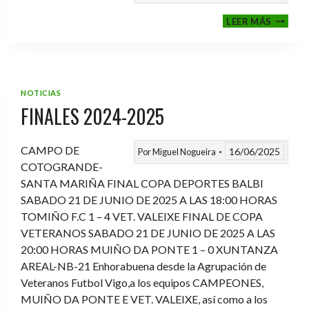
VI
LEER MÁS
MEMOR
ANTON
FERNA
PRADO
NOTICIAS
FINALES 2024-2025
CAMPO DE
16/06/2025
Por
Miguel Nogueira
COTOGRANDE-
SANTA MARIÑA FINAL COPA DEPORTES BALBI
SABADO 21 DE JUNIO DE 2025 A LAS 18:00 HORAS
TOMIÑO F.C 1 – 4 VET. VALEIXE FINAL DE COPA
VETERANOS SABADO 21 DE JUNIO DE 2025 A LAS
20:00 HORAS MUIÑO DA PONTE 1 – 0 XUNTANZA
AREAL-NB-21 Enhorabuena desde la Agrupación de
Veteranos Futbol Vigo,a los equipos CAMPEONES,
MUIÑO DA PONTE E VET. VALEIXE, así como a los