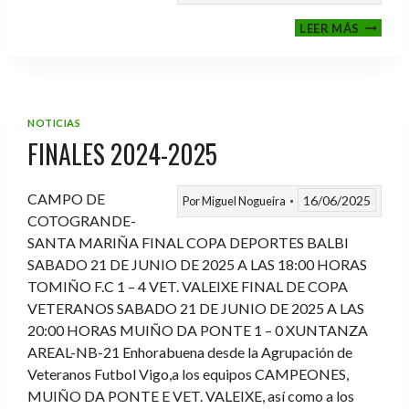
VI
LEER MÁS
MEMOR
ANTON
FERNA
PRADO
NOTICIAS
FINALES 2024-2025
CAMPO DE
16/06/2025
Por
Miguel Nogueira
COTOGRANDE-
SANTA MARIÑA FINAL COPA DEPORTES BALBI
SABADO 21 DE JUNIO DE 2025 A LAS 18:00 HORAS
TOMIÑO F.C 1 – 4 VET. VALEIXE FINAL DE COPA
VETERANOS SABADO 21 DE JUNIO DE 2025 A LAS
20:00 HORAS MUIÑO DA PONTE 1 – 0 XUNTANZA
AREAL-NB-21 Enhorabuena desde la Agrupación de
Veteranos Futbol Vigo,a los equipos CAMPEONES,
MUIÑO DA PONTE E VET. VALEIXE, así como a los