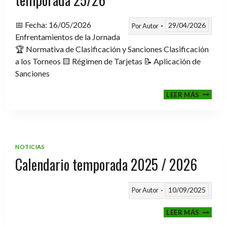
📅 Fecha: 16/05/2026
29/04/2026
Por
Autor
Enfrentamientos de la Jornada
🏆 Normativa de Clasificación y Sanciones Clasificación
a los Torneos 🟨 Régimen de Tarjetas 📝 Aplicación de
Sanciones
FASE
LEER MÁS
CLASIF
A
TORNE
TEMPO
25/26
NOTICIAS
Calendario temporada 2025 / 2026
10/09/2025
Por
Autor
CALEND
LEER MÁS
TEMPO