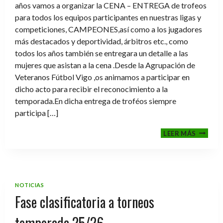
años vamos a organizar la CENA – ENTREGA de trofeos
para todos los equipos participantes en nuestras ligas y
competiciones, CAMPEONES,así como a los jugadores
más destacados y deportividad, árbitros etc., como
todos los años también se entregara un detalle a las
mujeres que asistan a la cena .Desde la Agrupación de
Veteranos Fútbol Vigo ,os animamos a participar en
dicho acto para recibir el reconocimiento a la
temporada.En dicha entrega de troféos siempre
participa […]
CENA-
LEER MÁS
ENTRE
DE
TROFE
TEMPO
2025-
NOTICIAS
2026
Fase clasificatoria a torneos
temporada 25/26