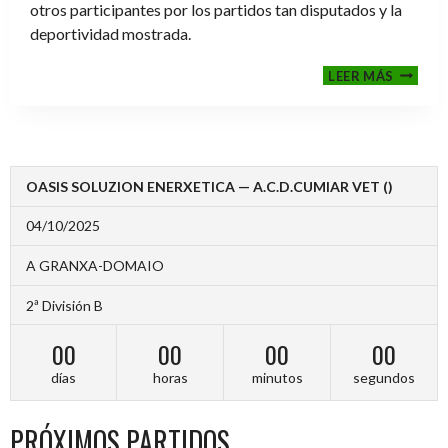
otros participantes por los partidos tan disputados y la
deportividad mostrada.
FINALE
LEER MÁS
2024-
2025
OASIS SOLUZION ENERXETICA — A.C.D.CUMIAR VET ()
04/10/2025
A GRANXA-DOMAIO
2ª División B
00
00
00
00
días
horas
minutos
segundos
PRÓXIMOS PARTIDOS