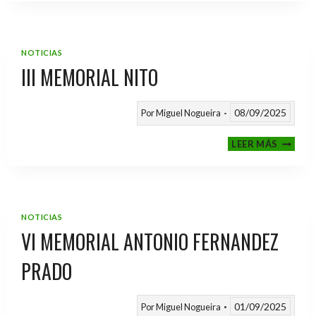
2025
/
2026
NOTICIAS
III MEMORIAL NITO
08/09/2025
Por
Miguel Nogueira
III
LEER MÁS
MEMOR
NITO
NOTICIAS
VI MEMORIAL ANTONIO FERNANDEZ
PRADO
01/09/2025
Por
Miguel Nogueira