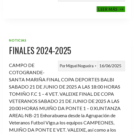
VI
LEER MÁS
MEMOR
ANTON
FERNA
PRADO
NOTICIAS
FINALES 2024-2025
CAMPO DE
16/06/2025
Por
Miguel Nogueira
COTOGRANDE-
SANTA MARIÑA FINAL COPA DEPORTES BALBI
SABADO 21 DE JUNIO DE 2025 A LAS 18:00 HORAS
TOMIÑO F.C 1 – 4 VET. VALEIXE FINAL DE COPA
VETERANOS SABADO 21 DE JUNIO DE 2025 A LAS
20:00 HORAS MUIÑO DA PONTE 1 – 0 XUNTANZA
AREAL-NB-21 Enhorabuena desde la Agrupación de
Veteranos Futbol Vigo,a los equipos CAMPEONES,
MUIÑO DA PONTE E VET. VALEIXE, así como a los