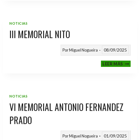
2025
/
2026
NOTICIAS
III MEMORIAL NITO
08/09/2025
Por
Miguel Nogueira
III
LEER MÁS
MEMOR
NITO
NOTICIAS
VI MEMORIAL ANTONIO FERNANDEZ
PRADO
01/09/2025
Por
Miguel Nogueira