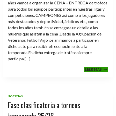
años vamos a organizar la CENA – ENTREGA de trofeos
para todos los equipos participantes en nuestras ligas y
competiciones, CAMPEONES,así como a los jugadores
más destacados y deportividad, árbitros etc., como
todos los años también se entregara un detalle a las
mujeres que asistan a la cena .Desde la Agrupación de
Veteranos Fútbol Vigo ,os animamos a participar en
dicho acto para recibir el reconocimiento a la
temporada.En dicha entrega de troféos siempre
participa […]
CENA-
LEER MÁS
ENTRE
DE
TROFE
TEMPO
2025-
NOTICIAS
2026
Fase clasificatoria a torneos
temporada 25/26