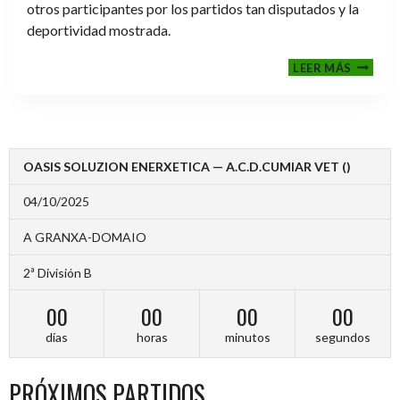
otros participantes por los partidos tan disputados y la
deportividad mostrada.
FINALE
LEER MÁS
2024-
2025
OASIS SOLUZION ENERXETICA — A.C.D.CUMIAR VET ()
04/10/2025
A GRANXA-DOMAIO
2ª División B
00
00
00
00
días
horas
minutos
segundos
PRÓXIMOS PARTIDOS