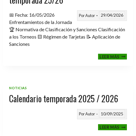
📅 Fecha: 16/05/2026
29/04/2026
Por
Autor
Enfrentamientos de la Jornada
🏆 Normativa de Clasificación y Sanciones Clasificación
a los Torneos 🟨 Régimen de Tarjetas 📝 Aplicación de
Sanciones
FASE
LEER MÁS
CLASIF
A
TORNE
TEMPO
25/26
NOTICIAS
Calendario temporada 2025 / 2026
10/09/2025
Por
Autor
CALEND
LEER MÁS
TEMPO