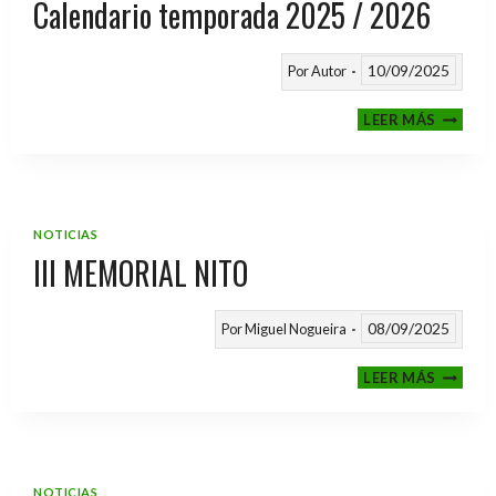
Calendario temporada 2025 / 2026
10/09/2025
Por
Autor
CALEND
LEER MÁS
TEMPO
2025
/
2026
NOTICIAS
III MEMORIAL NITO
08/09/2025
Por
Miguel Nogueira
III
LEER MÁS
MEMOR
NITO
NOTICIAS