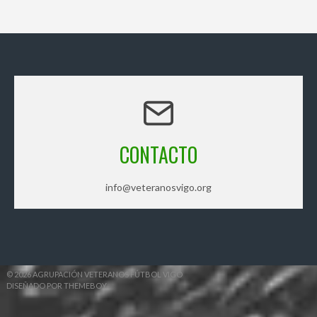
CONTACTO
info@veteranosvigo.org
© 2026 AGRUPACIÓN VETERANOS FÚTBOL VIGO
DISEÑADO POR THEMEBOY