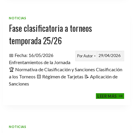
TROFE
TEMPO
2025-
NOTICIAS
2026
Fase clasificatoria a torneos
temporada 25/26
📅 Fecha: 16/05/2026
29/04/2026
Por
Autor
Enfrentamientos de la Jornada
🏆 Normativa de Clasificación y Sanciones Clasificación
a los Torneos 🟨 Régimen de Tarjetas 📝 Aplicación de
Sanciones
FASE
LEER MÁS
CLASIF
A
TORNE
TEMPO
25/26
NOTICIAS