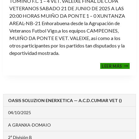
TOMIÑO F.C 1 – 4 VET. VALEIXE FINAL DE COPA
VETERANOS SABADO 21 DE JUNIO DE 2025 A LAS
20:00 HORAS MUIÑO DA PONTE 1 – 0 XUNTANZA
AREAL-NB-21 Enhorabuena desde la Agrupación de
Veteranos Futbol Vigo,a los equipos CAMPEONES,
MUIÑO DA PONTE E VET. VALEIXE, así como a los
otros participantes por los partidos tan disputados y la
deportividad mostrada.
FINALE
LEER MÁS
2024-
2025
OASIS SOLUZION ENERXETICA — A.C.D.CUMIAR VET ()
04/10/2025
A GRANXA-DOMAIO
2ª División B