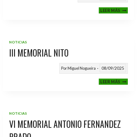
CALEND
LEER MÁS
TEMPO
2025
/
2026
NOTICIAS
III MEMORIAL NITO
08/09/2025
Por
Miguel Nogueira
III
LEER MÁS
MEMOR
NITO
NOTICIAS
VI MEMORIAL ANTONIO FERNANDEZ
PRADO