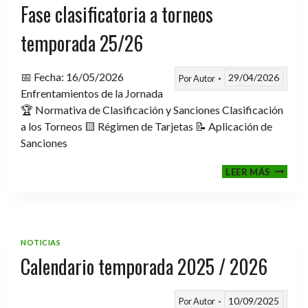
Fase clasificatoria a torneos
temporada 25/26
📅 Fecha: 16/05/2026
29/04/2026
Por
Autor
Enfrentamientos de la Jornada
🏆 Normativa de Clasificación y Sanciones Clasificación
a los Torneos 🟨 Régimen de Tarjetas 📝 Aplicación de
Sanciones
FASE
LEER MÁS
CLASIF
A
TORNE
TEMPO
25/26
NOTICIAS
Calendario temporada 2025 / 2026
10/09/2025
Por
Autor