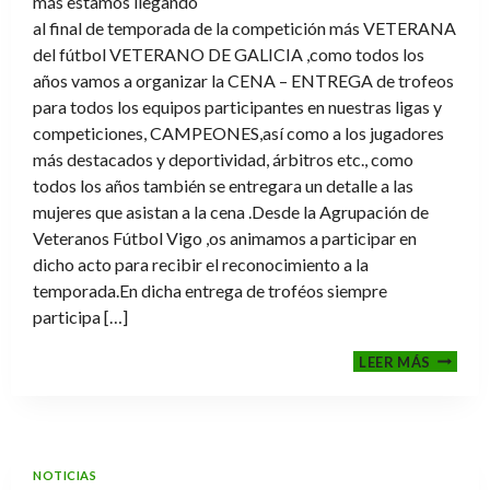
más estamos llegando
al final de temporada de la competición más VETERANA
del fútbol VETERANO DE GALICIA ,como todos los
años vamos a organizar la CENA – ENTREGA de trofeos
para todos los equipos participantes en nuestras ligas y
competiciones, CAMPEONES,así como a los jugadores
más destacados y deportividad, árbitros etc., como
todos los años también se entregara un detalle a las
mujeres que asistan a la cena .Desde la Agrupación de
Veteranos Fútbol Vigo ,os animamos a participar en
dicho acto para recibir el reconocimiento a la
temporada.En dicha entrega de troféos siempre
participa […]
CENA-
LEER MÁS
ENTRE
DE
TROFE
TEMPO
2025-
NOTICIAS
2026