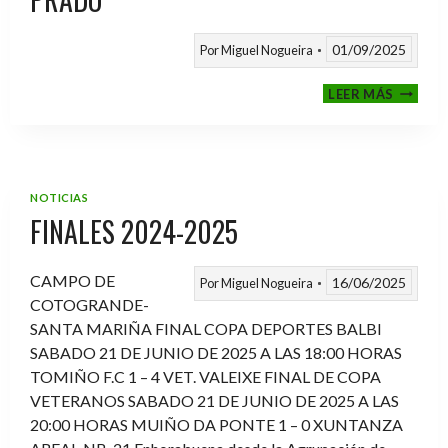
01/09/2025
Por
Miguel Nogueira
VI
LEER MÁS
MEMOR
ANTON
FERNA
PRADO
NOTICIAS
FINALES 2024-2025
CAMPO DE
16/06/2025
Por
Miguel Nogueira
COTOGRANDE-
SANTA MARIÑA FINAL COPA DEPORTES BALBI
SABADO 21 DE JUNIO DE 2025 A LAS 18:00 HORAS
TOMIÑO F.C 1 – 4 VET. VALEIXE FINAL DE COPA
VETERANOS SABADO 21 DE JUNIO DE 2025 A LAS
20:00 HORAS MUIÑO DA PONTE 1 – 0 XUNTANZA