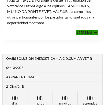
AREAL-NB-21 Enhorabuena desde la Agrupación de
Veteranos Futbol Vigo,a los equipos CAMPEONES,
MUIÑO DA PONTE E VET. VALEIXE, así como a los
otros participantes por los partidos tan disputados y la
deportividad mostrada.
FINALE
LEER MÁS
2024-
2025
OASIS SOLUZION ENERXETICA — A.C.D.CUMIAR VET ()
04/10/2025
A GRANXA-DOMAIO
2ª División B
00
00
00
00
días
horas
minutos
segundos