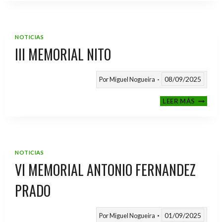
2025
/
2026
NOTICIAS
III MEMORIAL NITO
08/09/2025
Por
Miguel Nogueira
III
LEER MÁS
MEMOR
NITO
NOTICIAS
VI MEMORIAL ANTONIO FERNANDEZ
PRADO
01/09/2025
Por
Miguel Nogueira