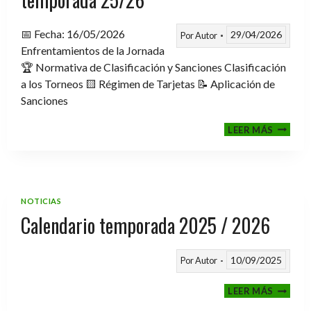
📅 Fecha: 16/05/2026
29/04/2026
Por
Autor
Enfrentamientos de la Jornada
🏆 Normativa de Clasificación y Sanciones Clasificación
a los Torneos 🟨 Régimen de Tarjetas 📝 Aplicación de
Sanciones
FASE
LEER MÁS
CLASIF
A
TORNE
TEMPO
25/26
NOTICIAS
Calendario temporada 2025 / 2026
10/09/2025
Por
Autor
CALEND
LEER MÁS
TEMPO