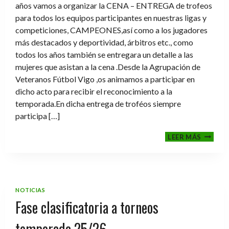
años vamos a organizar la CENA – ENTREGA de trofeos
para todos los equipos participantes en nuestras ligas y
competiciones, CAMPEONES,así como a los jugadores
más destacados y deportividad, árbitros etc., como
todos los años también se entregara un detalle a las
mujeres que asistan a la cena .Desde la Agrupación de
Veteranos Fútbol Vigo ,os animamos a participar en
dicho acto para recibir el reconocimiento a la
temporada.En dicha entrega de troféos siempre
participa […]
CENA-
LEER MÁS
ENTRE
DE
TROFE
TEMPO
2025-
NOTICIAS
2026
Fase clasificatoria a torneos
temporada 25/26