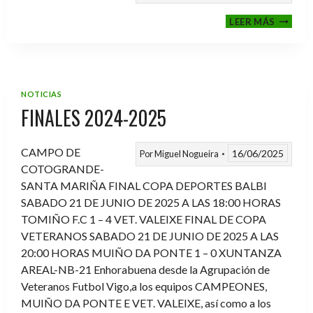
VI
LEER MÁS
MEMOR
ANTON
FERNA
PRADO
NOTICIAS
FINALES 2024-2025
CAMPO DE
16/06/2025
Por
Miguel Nogueira
COTOGRANDE-
SANTA MARIÑA FINAL COPA DEPORTES BALBI
SABADO 21 DE JUNIO DE 2025 A LAS 18:00 HORAS
TOMIÑO F.C 1 – 4 VET. VALEIXE FINAL DE COPA
VETERANOS SABADO 21 DE JUNIO DE 2025 A LAS
20:00 HORAS MUIÑO DA PONTE 1 – 0 XUNTANZA
AREAL-NB-21 Enhorabuena desde la Agrupación de
Veteranos Futbol Vigo,a los equipos CAMPEONES,
MUIÑO DA PONTE E VET. VALEIXE, así como a los