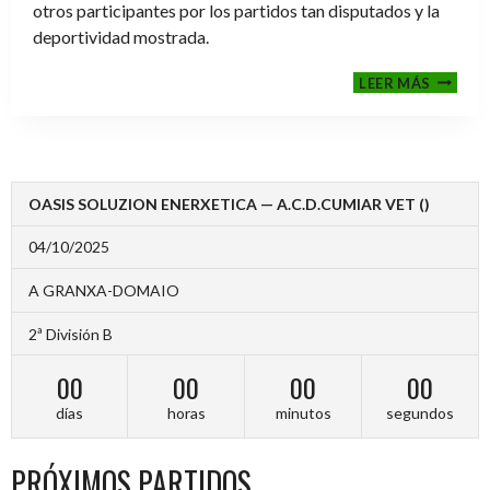
otros participantes por los partidos tan disputados y la
deportividad mostrada.
FINALE
LEER MÁS
2024-
2025
OASIS SOLUZION ENERXETICA — A.C.D.CUMIAR VET ()
04/10/2025
A GRANXA-DOMAIO
2ª División B
00
00
00
00
días
horas
minutos
segundos
PRÓXIMOS PARTIDOS