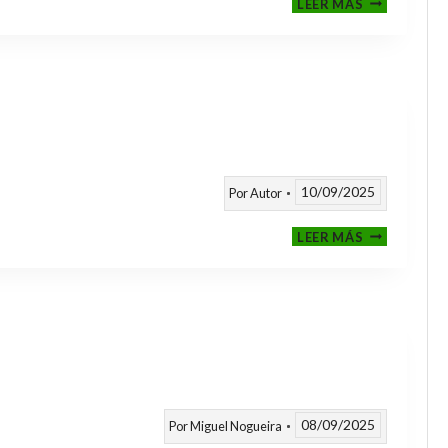
LEER MÁS
CLASIFICAT
A
TORNEOS
TEMPORAD
25/26
10/09/2025
Por
Autor
CALENDARI
LEER MÁS
TEMPORAD
2025
/
2026
08/09/2025
Por
Miguel Nogueira