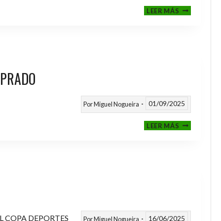
III
LEER MÁS
MEMORIAL
NITO
 PRADO
01/09/2025
Por
Miguel Nogueira
VI
LEER MÁS
MEMORIAL
ANTONIO
FERNANDEZ
PRADO
L COPA DEPORTES
16/06/2025
Por
Miguel Nogueira