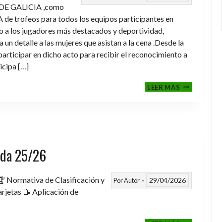
DE GALICIA ,como
de trofeos para todos los equipos participantes en
a los jugadores más destacados y deportividad,
un detalle a las mujeres que asistan a la cena .Desde la
rticipar en dicho acto para recibir el reconocimiento a
icipa […]
CENA-
LEER MÁS
ENTREGA
DE
TROFEOS
TEMPORAD
2025-
2026
rada 25/26
 Normativa de Clasificación y
29/04/2026
Por
Autor
rjetas 📝 Aplicación de
FASE